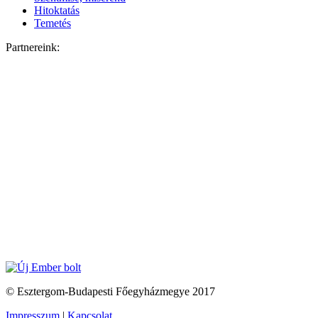
Hitoktatás
Temetés
Partnereink:
© Esztergom-Budapesti Főegyházmegye 2017
Impresszum
|
Kapcsolat