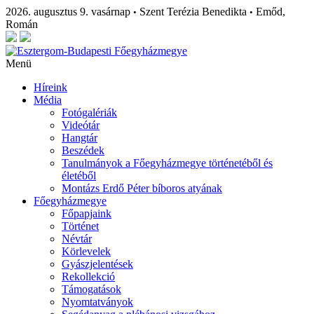
2026. augusztus 9. vasárnap
Szent Terézia Benedikta
Emőd,
•
•
Román
Menü
Híreink
Média
Fotógalériák
Videótár
Hangtár
Beszédek
Tanulmányok a Főegyházmegye történetéből és
életéből
Montázs Erdő Péter bíboros atyának
Főegyházmegye
Főpapjaink
Történet
Névtár
Körlevelek
Gyászjelentések
Rekollekció
Támogatások
Nyomtatványok