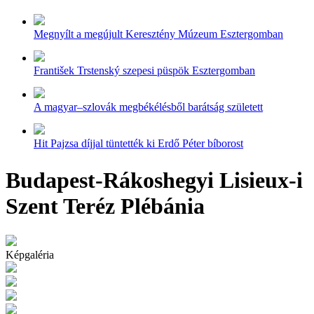
Megnyílt a megújult Keresztény Múzeum Esztergomban
František Trstenský szepesi püspök Esztergomban
A magyar–szlovák megbékélésből barátság született
Hit Pajzsa díjjal tüntették ki Erdő Péter bíborost
Budapest-Rákoshegyi Lisieux-i
Szent Teréz Plébánia
Képgaléria