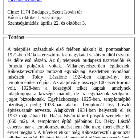
Címe: 1174 Budapest, Szent István tér
Búcsú: október l. vasárnapja
Szentségimádás: április 22. és október 3.
Történet
A település századunk első felében alakult ki, pontosabban
1921-ben Rákoskeresztúrnak a nagykátai vasútvonaltól északra
és délre esô részén. Az új telepesek budapesti tisztviselôk és
jómódú polgárok voltak. Villanegyedszerűen építkeztek.
Rákoskeresztúrhoz tartozott egyházilag. Kezdetben óvodában
miséztek. Toldy Lászlóné 1924-ben alapítványt tett
templomépítés céljára. Az alapítvány összege 100 ezer korona
volt, 1928-ban a községtôl telket kaptak, amelynek
tulajdonjoga a községé maradt, de az egyháznak szolgalmi
jogot biztosítottak. Egyházközsége 1925-ben, templomépítô
bizottsága pedig 1928-ban alakul. Templomát Irsy László
építész-tanár tervezte. Alapkövét 1934-ben helyezték el és
1937 májusában Dr. Haász István tábori püspök szentelte fel.
(660 m2). A templomot építô plébános Dr. Béky László
esperes már a templomszentelést nem élte meg, mert elôtte fél
évvel meghalt. A híveket ekkor még Rákoskeresztúr gondozta
lelkileg az utód, Richter József keresztúri plébános vezetésével.