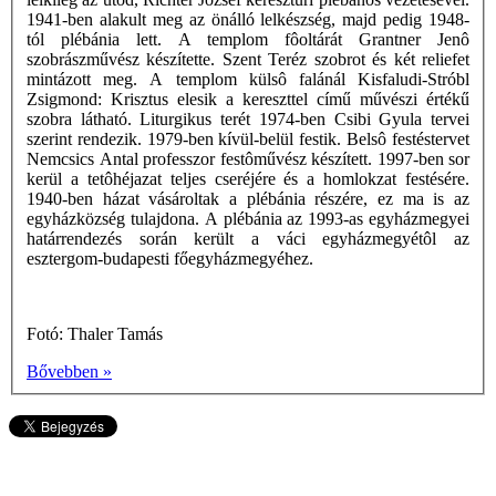
1941-ben alakult meg az önálló lelkészség, majd pedig 1948-
tól plébánia lett. A templom fôoltárát Grantner Jenô
szobrászművész készítette. Szent Teréz szobrot és két reliefet
mintázott meg. A templom külsô falánál Kisfaludi-Stróbl
Zsigmond: Krisztus elesik a kereszttel című művészi értékű
szobra látható. Liturgikus terét 1974-ben Csibi Gyula tervei
szerint rendezik. 1979-ben kívül-belül festik. Belsô festéstervet
Nemcsics Antal professzor festôművész készített. 1997-ben sor
kerül a tetôhéjazat teljes cseréjére és a homlokzat festésére.
1940-ben házat vásároltak a plébánia részére, ez ma is az
egyházközség tulajdona. A plébánia az 1993-as egyházmegyei
határrendezés során került a váci egyházmegyétôl az
esztergom-budapesti főegyházmegyéhez.
Fotó: Thaler Tamás
Bővebben »