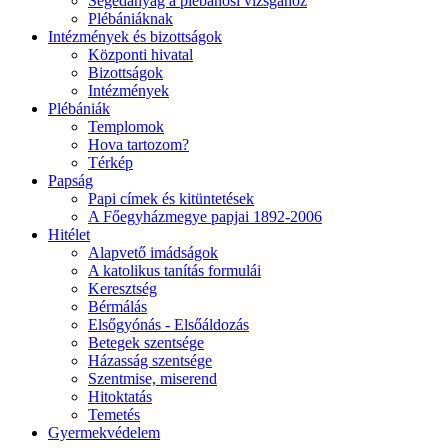
Segédanyag a plébánosi vizsgához
Plébániáknak
Intézmények és bizottságok
Központi hivatal
Bizottságok
Intézmények
Plébániák
Templomok
Hova tartozom?
Térkép
Papság
Papi címek és kitüntetések
A Főegyházmegye papjai 1892-2006
Hitélet
Alapvető imádságok
A katolikus tanítás formulái
Keresztség
Bérmálás
Elsőgyónás - Elsőáldozás
Betegek szentsége
Házasság szentsége
Szentmise, miserend
Hitoktatás
Temetés
Gyermekvédelem