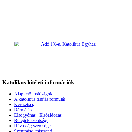
Katolikus hitéleti információk
Alapvető imádságok
A katolikus tanítás formulái
Keresztség
Bérmálás
Elsőgyónás - Elsőáldozás
Betegek szentsége
Házasság szentsége
Szentmise, miserend