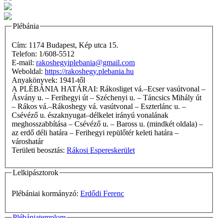
Plébánia
Cím: 1174 Budapest, Kép utca 15.
Telefon: 1/608-5512
E-mail:
rakoshegyiplebania@gmail.com
Weboldal:
https://rakoshegy.plebania.hu
Anyakönyvek: 1941-től
A PLÉBÁNIA HATÁRAI: Rákosliget vá.–Ecser vasútvonal –
Ásvány u. – Ferihegyi út – Széchenyi u. – Táncsics Mihály út
– Rákos vá.–Rákoshegy vá. vasútvonal – Eszterlánc u. –
Csévéző u. északnyugat–délkelet irányú vonalának
meghosszabbítása – Csévéző u. – Baross u. (mindkét oldala) –
az erdő déli határa – Ferihegyi repülőtér keleti határa –
városhatár
Területi beosztás:
Rákosi Espereskerület
Lelkipásztorok
Plébániai kormányzó:
Erdődi Ferenc
Plébániatemplom