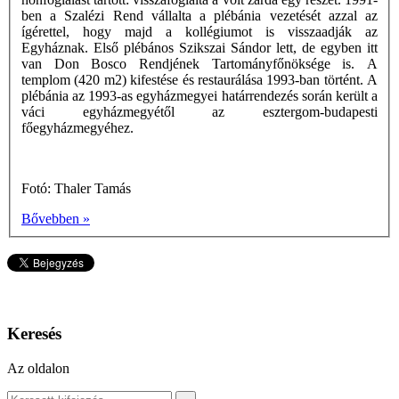
ben a Szalézi Rend vállalta a plébánia vezetését azzal az
ígérettel, hogy majd a kollégiumot is visszaadják az
Egyháznak. Első plébános Szikszai Sándor lett, de egyben itt
van Don Bosco Rendjének Tartományfőnöksége is. A
templom (420 m2) kifestése és restaurálása 1993-ban történt. A
plébánia az 1993-as egyházmegyei határrendezés során került a
váci egyházmegyétől az esztergom-budapesti
főegyházmegyéhez.
Fotó: Thaler Tamás
Bővebben »
Keresés
Az oldalon