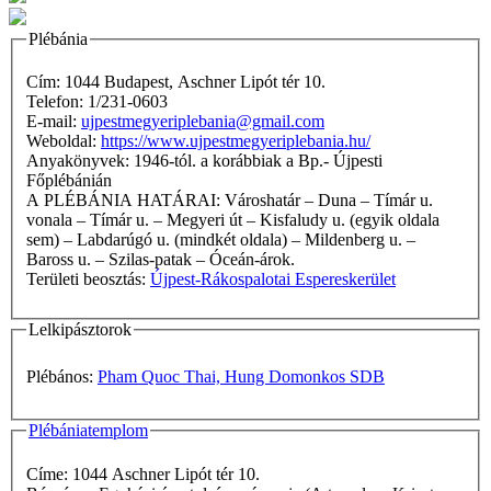
Plébánia
Cím: 1044 Budapest, Aschner Lipót tér 10.
Telefon: 1/231-0603
E-mail:
ujpestmegyeriplebania@gmail.com
Weboldal:
https://www.ujpestmegyeriplebania.hu/
Anyakönyvek: 1946-tól. a korábbiak a Bp.- Újpesti
Főplébánián
A PLÉBÁNIA HATÁRAI: Városhatár – Duna – Tímár u.
vonala – Tímár u. – Megyeri út – Kisfaludy u. (egyik oldala
sem) – Labdarúgó u. (mindkét oldala) – Mildenberg u. –
Baross u. – Szilas-patak – Óceán-árok.
Területi beosztás:
Újpest-Rákospalotai Espereskerület
Lelkipásztorok
Plébános:
Pham Quoc Thai, Hung Domonkos SDB
Plébániatemplom
Címe: 1044 Aschner Lipót tér 10.