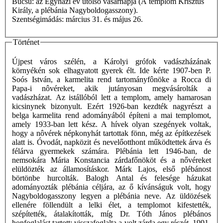
Búcsú: az Egyházi év utolsó vasárnapja (A templom Krisztus
Király, a plébánia Nagyboldogasszony).
Szentségimádás: március 31. és május 26.
Történet
Újpest város szélén, a Károlyi grófok vadászházának
környékén sok elhagyatott gyerek élt. Ide kérte 1907-ben P.
Soós István, a karmelita rend tartományfônöke a Rocca di
Papa-i nôvéreket, akik jutányosan megvásárolták a
vadászházat. Az istállóból lett a templom, amely hamarosan
kicsinynek bizonyult. Ezért 1926-ban kezdték nagyrészt a
belga karmelita rend adományából építeni a mai templomot,
amely 1933-ban lett kész. A hívek olyan szegények voltak,
hogy a nôvérek népkonyhát tartottak fönn, még az építkezések
alatt is. Óvodát, napközit és nevelőotthont működtettek árva és
félárva gyermekek számára. Plébánia lett 1946-ban, de
nemsokára Mária Konstancia zárdafőnököt és a nővéreket
elüldözték az államosításkor. Márk Lajos, első plébánost
börtönbe hurcolták. Balogh Antal és felesége házukat
adományozták plébánia céljára, az ő kívánságuk volt, hogy
Nagyboldogasszony legyen a plébánia neve. Az üldözések
ellenére föllendült a lelki élet, a templomot kifestették,
szépítették, átalakították, míg Dr. Tóth János plébános
honfoglalást tartott: visszafoglalta a volt zárda egy részét. 1991-