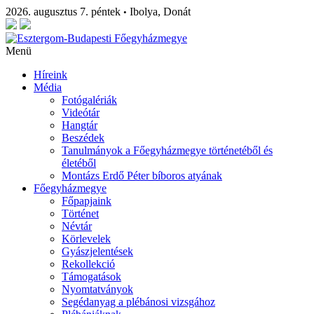
2026. augusztus 7. péntek
Ibolya, Donát
•
Menü
Híreink
Média
Fotógalériák
Videótár
Hangtár
Beszédek
Tanulmányok a Főegyházmegye történetéből és
életéből
Montázs Erdő Péter bíboros atyának
Főegyházmegye
Főpapjaink
Történet
Névtár
Körlevelek
Gyászjelentések
Rekollekció
Támogatások
Nyomtatványok
Segédanyag a plébánosi vizsgához