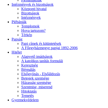
Plébániáknak
Intézmények és bizottságok
Központi hivatal
Bizottságok
Intézmények
Plébániák
Templomok
Hova tartozom?
Térkép
Papság
Papi címek és kitüntetések
A Főegyházmegye papjai 1892-2006
Hitélet
Alapvető imádságok
A katolikus tanítás formulái
Keresztség
Bérmálás
Elsőgyónás - Elsőáldozás
Betegek szentsége
Házasság szentsége
Szentmise, miserend
Hitoktatás
Temetés
Gyermekvédelem