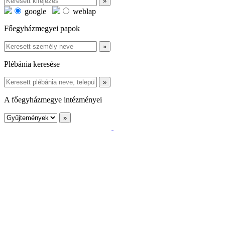
google
weblap
Főegyházmegyei papok
Plébánia keresése
A főegyházmegye intézményei