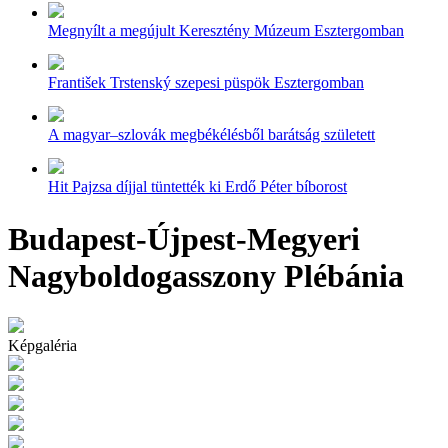
Megnyílt a megújult Keresztény Múzeum Esztergomban
František Trstenský szepesi püspök Esztergomban
A magyar–szlovák megbékélésből barátság született
Hit Pajzsa díjjal tüntették ki Erdő Péter bíborost
Budapest-Újpest-Megyeri
Nagyboldogasszony Plébánia
Képgaléria