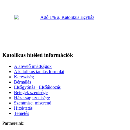
Katolikus hitéleti információk
Alapvető imádságok
A katolikus tanítás formulái
Keresztség
Bérmálás
Elsőgyónás - Elsőáldozás
Betegek szentsége
Házasság szentsége
Szentmise, miserend
Hitoktatás
Temetés
Partnereink: