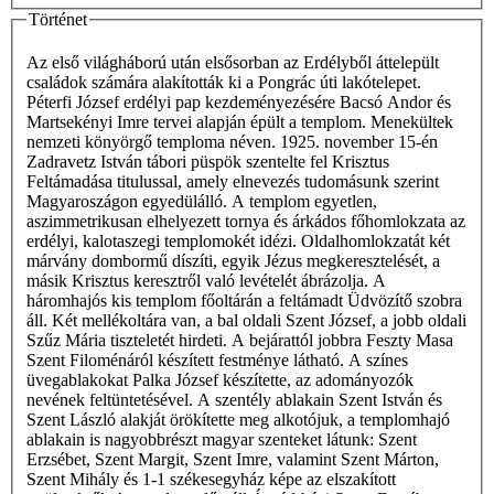
Történet
Az első világháború után elsősorban az Erdélyből áttelepült
családok számára alakították ki a Pongrác úti lakótelepet.
Péterfi József erdélyi pap kezdeményezésére Bacsó Andor és
Martsekényi Imre tervei alapján épült a templom. Menekültek
nemzeti könyörgő temploma néven. 1925. november 15-én
Zadravetz István tábori püspök szentelte fel Krisztus
Feltámadása titulussal, amely elnevezés tudomásunk szerint
Magyaroszágon egyedülálló. A templom egyetlen,
aszimmetrikusan elhelyezett tornya és árkádos főhomlokzata az
erdélyi, kalotaszegi templomokét idézi. Oldalhomlokzatát két
márvány dombormű díszíti, egyik Jézus megkeresztelését, a
másik Krisztus keresztről való levételét ábrázolja. A
háromhajós kis templom főoltárán a feltámadt Üdvözítő szobra
áll. Két mellékoltára van, a bal oldali Szent József, a jobb oldali
Szűz Mária tiszteletét hirdeti. A bejárattól jobbra Feszty Masa
Szent Filoménáról készített festménye látható. A színes
üvegablakokat Palka József készítette, az adományozók
nevének feltüntetésével. A szentély ablakain Szent István és
Szent László alakját örökítette meg alkotójuk, a templomhajó
ablakain is nagyobbrészt magyar szenteket látunk: Szent
Erzsébet, Szent Margit, Szent Imre, valamint Szent Márton,
Szent Mihály és 1-1 székesegyház képe az elszakított