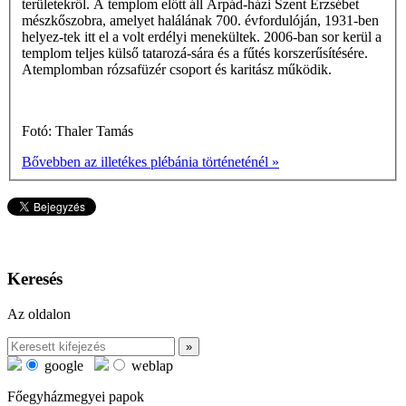
területekről. A templom előtt áll Árpád-házi Szent Erzsébet
mészkőszobra, amelyet halálának 700. évfordulóján, 1931-ben
helyez-tek itt el a volt erdélyi menekültek. 2006-ban sor kerül a
templom teljes külső tatarozá-sára és a fűtés korszerűsítésére.
Atemplomban rózsafüzér csoport és karitász működik.
Fotó: Thaler Tamás
Bővebben az illetékes plébánia történeténél »
Keresés
Az oldalon
google
weblap
Főegyházmegyei papok