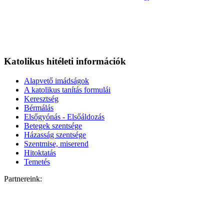
Katolikus hitéleti információk
Alapvető imádságok
A katolikus tanítás formulái
Keresztség
Bérmálás
Elsőgyónás - Elsőáldozás
Betegek szentsége
Házasság szentsége
Szentmise, miserend
Hitoktatás
Temetés
Partnereink: