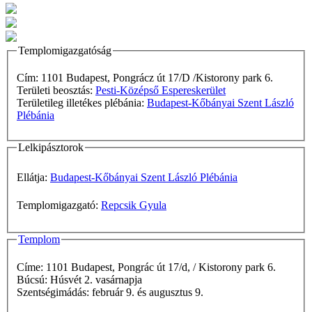
Templomigazgatóság
Cím: 1101 Budapest, Pongrácz út 17/D /Kistorony park 6.
Területi beosztás:
Pesti-Középső Espereskerület
Területileg illetékes plébánia:
Budapest-Kőbányai Szent László
Plébánia
Lelkipásztorok
Ellátja:
Budapest-Kőbányai Szent László Plébánia
Templomigazgató:
Repcsik Gyula
Templom
Címe: 1101 Budapest, Pongrác út 17/d, / Kistorony park 6.
Búcsú: Húsvét 2. vasárnapja
Szentségimádás: február 9. és augusztus 9.