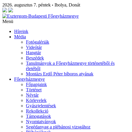
2026. augusztus 7. péntek
Ibolya, Donát
•
Menü
Híreink
Média
Fotógalériák
Videótár
Hangtár
Beszédek
Tanulmányok a Főegyházmegye történetéből és
életéből
Montázs Erdő Péter bíboros atyának
Főegyházmegye
Főpapjaink
Történet
Névtár
Körlevelek
Gyászjelentések
Rekollekció
Támogatások
Nyomtatványok
Segédanyag a plébánosi vizsgához