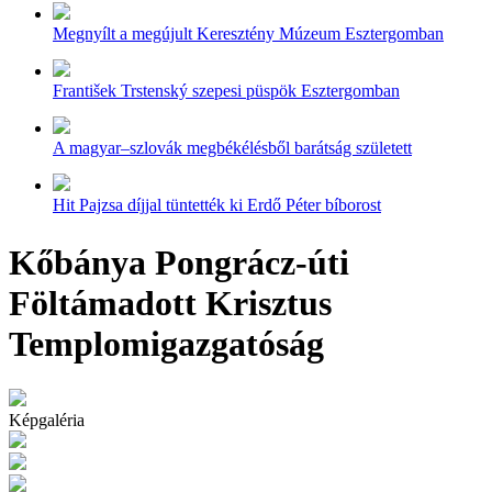
Megnyílt a megújult Keresztény Múzeum Esztergomban
František Trstenský szepesi püspök Esztergomban
A magyar–szlovák megbékélésből barátság született
Hit Pajzsa díjjal tüntették ki Erdő Péter bíborost
Kőbánya Pongrácz-úti
Föltámadott Krisztus
Templomigazgatóság
Képgaléria