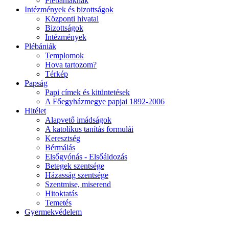
Plébániáknak
Intézmények és bizottságok
Központi hivatal
Bizottságok
Intézmények
Plébániák
Templomok
Hova tartozom?
Térkép
Papság
Papi címek és kitüntetések
A Főegyházmegye papjai 1892-2006
Hitélet
Alapvető imádságok
A katolikus tanítás formulái
Keresztség
Bérmálás
Elsőgyónás - Elsőáldozás
Betegek szentsége
Házasság szentsége
Szentmise, miserend
Hitoktatás
Temetés
Gyermekvédelem