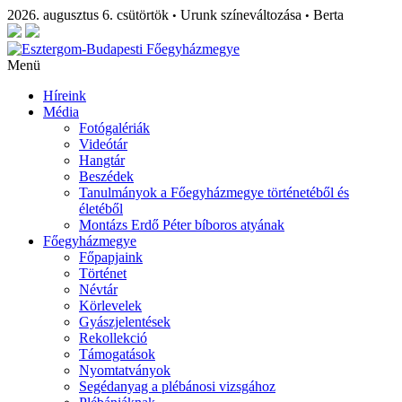
2026. augusztus 6. csütörtök
Urunk színeváltozása
Berta
•
•
Menü
Híreink
Média
Fotógalériák
Videótár
Hangtár
Beszédek
Tanulmányok a Főegyházmegye történetéből és
életéből
Montázs Erdő Péter bíboros atyának
Főegyházmegye
Főpapjaink
Történet
Névtár
Körlevelek
Gyászjelentések
Rekollekció
Támogatások
Nyomtatványok
Segédanyag a plébánosi vizsgához