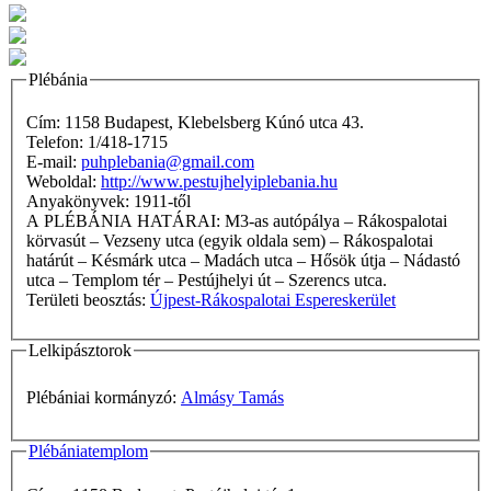
Plébánia
Cím: 1158 Budapest, Klebelsberg Kúnó utca 43.
Telefon: 1/418-1715
E-mail:
puhplebania@gmail.com
Weboldal:
http://www.pestujhelyiplebania.hu
Anyakönyvek: 1911-től
A PLÉBÁNIA HATÁRAI: M3-as autópálya – Rákospalotai
körvasút – Vezseny utca (egyik oldala sem) – Rákospalotai
határút – Késmárk utca – Madách utca – Hősök útja – Nádastó
utca – Templom tér – Pestújhelyi út – Szerencs utca.
Területi beosztás:
Újpest-Rákospalotai Espereskerület
Lelkipásztorok
Plébániai kormányzó:
Almásy Tamás
Plébániatemplom