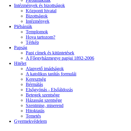
Plébániáknak
Intézmények és bizottságok
Központi hivatal
Bizottságok
Intézmények
Plébániák
Templomok
Hova tartozom?
Térkép
Papság
Papi címek és kitüntetések
A Főegyházmegye papjai 1892-2006
Hitélet
Alapvető imádságok
A katolikus tanítás formulái
Keresztség
Bérmálás
Elsőgyónás - Elsőáldozás
Betegek szentsége
Házasság szentsége
Szentmise, miserend
Hitoktatás
Temetés
Gyermekvédelem