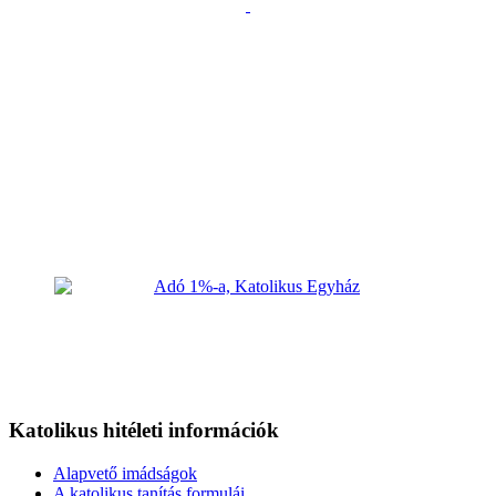
Katolikus hitéleti információk
Alapvető imádságok
A katolikus tanítás formulái