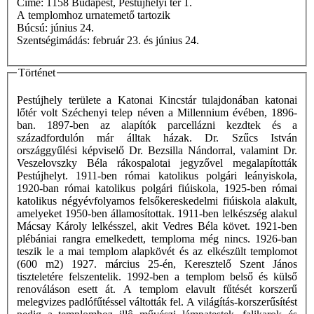
Címe: 1158 Budapest, Pestújhelyi tér 1.
A templomhoz urnatemető tartozik
Búcsú: június 24.
Szentségimádás: február 23. és június 24.
Történet
Pestújhely területe a Katonai Kincstár tulajdonában katonai
lőtér volt Széchenyi telep néven a Millennium évében, 1896-
ban. 1897-ben az alapítók parcellázni kezdtek és a
századfordulón már álltak házak. Dr. Szűcs István
országgyűlési képviselő Dr. Bezsilla Nándorral, valamint Dr.
Veszelovszky Béla rákospalotai jegyzővel megalapították
Pestújhelyt. 1911-ben római katolikus polgári leányiskola,
1920-ban római katolikus polgári fiúiskola, 1925-ben római
katolikus négyévfolyamos felsőkereskedelmi fiúiskola alakult,
amelyeket 1950-ben államosítottak. 1911-ben lelkészség alakul
Mácsay Károly lelkésszel, akit Vedres Béla követ. 1921-ben
plébániai rangra emelkedett, temploma még nincs. 1926-ban
teszik le a mai templom alapkövét és az elkészült templomot
(600 m2) 1927. március 25-én, Keresztelő Szent János
tiszteletére felszentelik. 1992-ben a templom belső és külső
renováláson esett át. A templom elavult fűtését korszerű
melegvizes padlófűtéssel váltották fel. A világítás-korszerűsítést