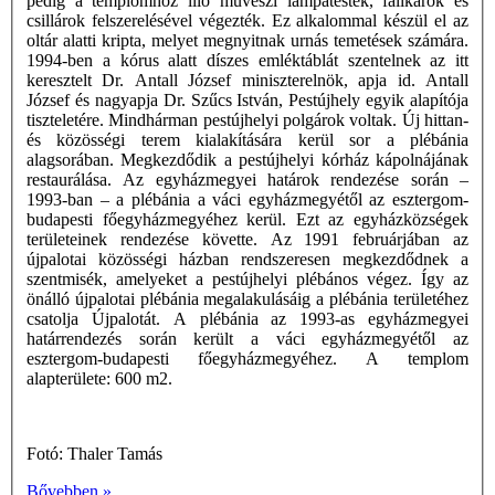
pedig a templomhoz illô művészi lámpatestek, falikarok és
csillárok felszerelésével végezték. Ez alkalommal készül el az
oltár alatti kripta, melyet megnyitnak urnás temetések számára.
1994-ben a kórus alatt díszes emléktáblát szentelnek az itt
keresztelt Dr. Antall József miniszterelnök, apja id. Antall
József és nagyapja Dr. Szűcs István, Pestújhely egyik alapítója
tiszteletére. Mindhárman pestújhelyi polgárok voltak. Új hittan-
és közösségi terem kialakítására kerül sor a plébánia
alagsorában. Megkezdődik a pestújhelyi kórház kápolnájának
restaurálása. Az egyházmegyei határok rendezése során –
1993-ban – a plébánia a váci egyházmegyétől az esztergom-
budapesti főegyházmegyéhez kerül. Ezt az egyházközségek
területeinek rendezése követte. Az 1991 februárjában az
újpalotai közösségi házban rendszeresen megkezdődnek a
szentmisék, amelyeket a pestújhelyi plébános végez. Így az
önálló újpalotai plébánia megalakulásáig a plébánia területéhez
csatolja Újpalotát. A plébánia az 1993-as egyházmegyei
határrendezés során került a váci egyházmegyétől az
esztergom-budapesti főegyházmegyéhez. A templom
alapterülete: 600 m2.
Fotó: Thaler Tamás
Bővebben »