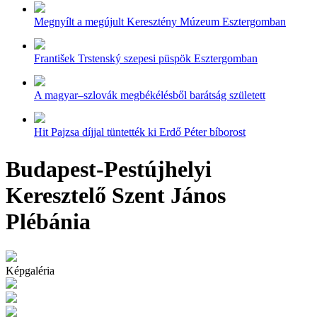
Megnyílt a megújult Keresztény Múzeum Esztergomban
František Trstenský szepesi püspök Esztergomban
A magyar–szlovák megbékélésből barátság született
Hit Pajzsa díjjal tüntették ki Erdő Péter bíborost
Budapest-Pestújhelyi
Keresztelő Szent János
Plébánia
Képgaléria