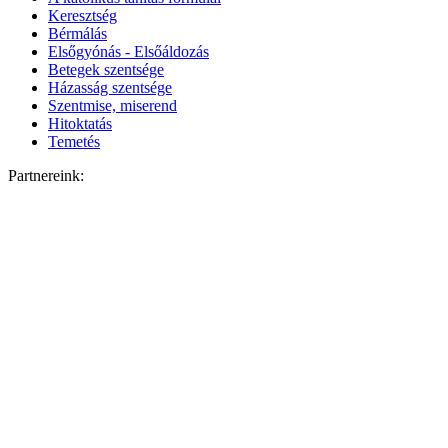
Keresztség
Bérmálás
Elsőgyónás - Elsőáldozás
Betegek szentsége
Házasság szentsége
Szentmise, miserend
Hitoktatás
Temetés
Partnereink: