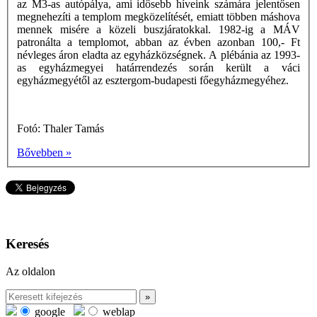
az M3-as autópálya, ami idôsebb híveink számára jelentősen
megnehezíti a templom megközelítését, emiatt többen máshova
mennek misére a közeli buszjáratokkal. 1982-ig a MÁV
patronálta a templomot, abban az évben azonban 100,- Ft
névleges áron eladta az egyházközségnek. A plébánia az 1993-
as egyházmegyei határrendezés során került a váci
egyházmegyétől az esztergom-budapesti főegyházmegyéhez.
Fotó: Thaler Tamás
Bővebben »
Keresés
Az oldalon
google
weblap