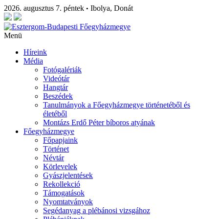
2026. augusztus 7. péntek
Ibolya, Donát
•
Menü
Híreink
Média
Fotógalériák
Videótár
Hangtár
Beszédek
Tanulmányok a Főegyházmegye történetéből és
életéből
Montázs Erdő Péter bíboros atyának
Főegyházmegye
Főpapjaink
Történet
Névtár
Körlevelek
Gyászjelentések
Rekollekció
Támogatások
Nyomtatványok
Segédanyag a plébánosi vizsgához