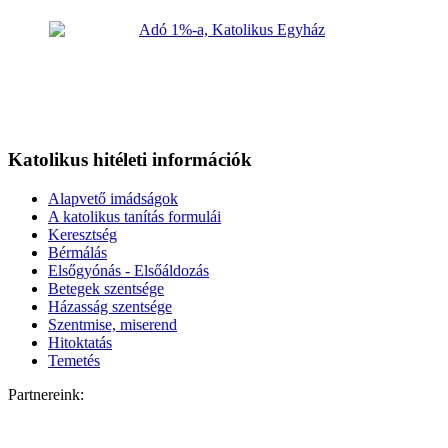
Katolikus hitéleti információk
Alapvető imádságok
A katolikus tanítás formulái
Keresztség
Bérmálás
Elsőgyónás - Elsőáldozás
Betegek szentsége
Házasság szentsége
Szentmise, miserend
Hitoktatás
Temetés
Partnereink: