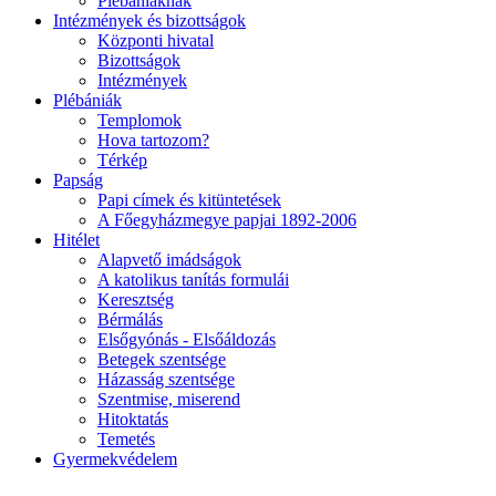
Plébániáknak
Intézmények és bizottságok
Központi hivatal
Bizottságok
Intézmények
Plébániák
Templomok
Hova tartozom?
Térkép
Papság
Papi címek és kitüntetések
A Főegyházmegye papjai 1892-2006
Hitélet
Alapvető imádságok
A katolikus tanítás formulái
Keresztség
Bérmálás
Elsőgyónás - Elsőáldozás
Betegek szentsége
Házasság szentsége
Szentmise, miserend
Hitoktatás
Temetés
Gyermekvédelem