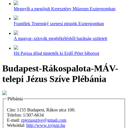
Megnyílt a megújult Keresztény Múzeum Esztergomban
František Trstenský szepesi püspök Esztergomban
A magyar–szlovák megbékélésből barátság született
Hit Pajzsa díjjal tüntették ki Erdő Péter bíborost
Budapest-Rákospalota-MÁV-
telepi Jézus Szíve Plébánia
Plébánia
Cím: 1155 Budapest, Rákos utca 100.
Telefon: 1/307-6634
E-mail:
rpjezusszive@gmail.com
Weboldal:
http://www.xvjszp.hu