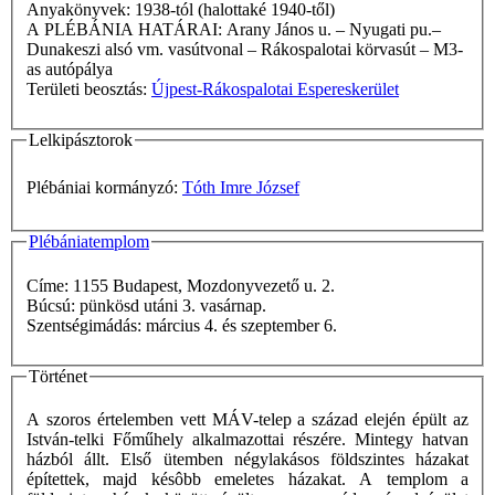
Anyakönyvek: 1938-tól (halottaké 1940-től)
A PLÉBÁNIA HATÁRAI: Arany János u. – Nyugati pu.–
Dunakeszi alsó vm. vasútvonal – Rákospalotai körvasút – M3-
as autópálya
Területi beosztás:
Újpest-Rákospalotai Espereskerület
Lelkipásztorok
Plébániai kormányzó:
Tóth Imre József
Plébániatemplom
Címe: 1155 Budapest, Mozdonyvezető u. 2.
Búcsú: pünkösd utáni 3. vasárnap.
Szentségimádás: március 4. és szeptember 6.
Történet
A szoros értelemben vett MÁV-telep a század elején épült az
István-telki Főműhely alkalmazottai részére. Mintegy hatvan
házból állt. Első ütemben négylakásos földszintes házakat
építettek, majd késôbb emeletes házakat. A templom a