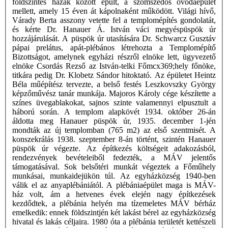
földszintes házak között épült, a szomszédos óvodaépület
mellett, amely 15 éven át kápolnaként működött. Világi hívő,
Várady Berta asszony vetette fel a templomépítés gondolatát,
és kérte Dr. Hanauer Á. István váci megyéspüspök úr
hozzájárulását. A püspök úr utasítására Dr. Schwarcz Gusztáv
pápai prelátus, apát-plébános létrehozta a Templomépítő
Bizottságot, amelynek egyházi részről elnöke lett, ügyvezető
elnöke Csordás Rezső az István-telki Főmcx369;hely főnöke,
titkára pedig Dr. Klobetz Sándor hitoktató. Az épületet Heintz
Béla műépítész tervezte, a belső festés Leszkovszky György
képzőművész tanár munkája. Majoros Károly cége készítette a
színes üvegablakokat, sajnos szinte valamennyi elpusztult a
háború során. A templom alapkövét 1934. október 26-án
áldotta meg Hanauer püspök úr, 1935. december 1-jén
mondták az új templomban (765 m2) az első szentmisét. A
konszekrálás 1938. szeptember 8-án történt, szintén Hanauer
püspök úr végezte. Az építkezés költségeit adakozásból,
rendezvények bevételeiből fedezték, a MÁV jelentős
támogatásával. Sok belsőtéri munkát végeztek a Főműhely
munkásai, munkaidejükön túl. Az egyházközség 1940-ben
válik el az anyaplébániától. A plébániaépület maga is MÁV-
ház volt, ám a hetvenes évek elején nagy építkezések
kezdődtek, a plébánia helyén ma tízemeletes MÁV bérház
emelkedik: ennek földszintjén két lakást bérel az egyházközség
hivatal és lakás céljaira. 1980 óta a plébánia területét kettészeli