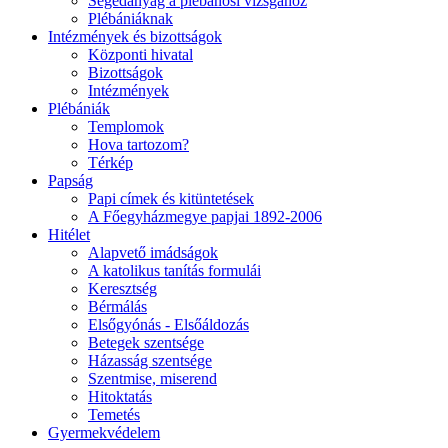
Segédanyag a plébánosi vizsgához
Plébániáknak
Intézmények és bizottságok
Központi hivatal
Bizottságok
Intézmények
Plébániák
Templomok
Hova tartozom?
Térkép
Papság
Papi címek és kitüntetések
A Főegyházmegye papjai 1892-2006
Hitélet
Alapvető imádságok
A katolikus tanítás formulái
Keresztség
Bérmálás
Elsőgyónás - Elsőáldozás
Betegek szentsége
Házasság szentsége
Szentmise, miserend
Hitoktatás
Temetés
Gyermekvédelem