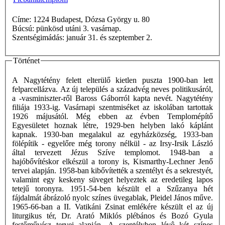
Címe: 1224 Budapest, Dózsa György u. 80
Búcsú: pünkösd utáni 3. vasárnap.
Szentségimádás: január 31. és szeptember 2.
Történet
A Nagytétény felett elterülő kietlen puszta 1900-ban lett
felparcellázva. Az új település a századvég neves politikusáról,
a -vasminiszter-ről Baross Gáborról kapta nevét. Nagytétény
filiája 1933-ig. Vasárnapi szentmiséket az iskolában tartottak
1926 májusától. Még ebben az évben Templomépítő
Egyesületet hoznak létre, 1929-ben helyben lakó káplánt
kapnak. 1930-ban megalakul az egyházközség, 1933-ban
fölépítik - egyelőre még torony nélkül - az Irsy-Irsik László
által tervezett Jézus Szíve templomot. 1948-ban a
hajóbővítéskor elkészül a torony is, Kismarthy-Lechner Jenő
tervei alapján. 1958-ban kibővítették a szentélyt és a sekrestyét,
valamint egy keskeny süveget helyeztek az eredetileg lapos
tetejű toronyra. 1951-54-ben készült el a Szűzanya hét
fájdalmát ábrázoló nyolc színes üvegablak, Pleidel János műve.
1965-66-ban a II. Vatikáni Zsinat emlékére készült el az új
liturgikus tér, Dr. Arató Miklós plébános és Bozó Gyula
festőművész tervei alapján. A szentélyben lévô két színes