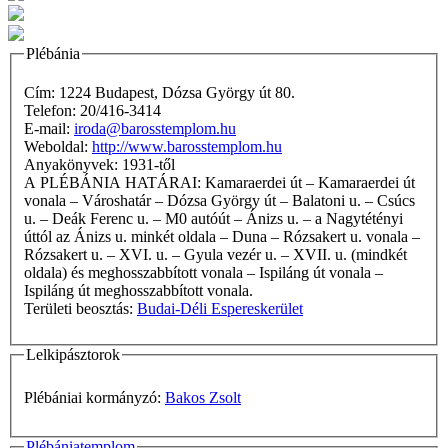
Plébánia
Cím: 1224 Budapest, Dózsa György út 80.
Telefon: 20/416-3414
E-mail:
iroda@barosstemplom.hu
Weboldal:
http://www.barosstemplom.hu
Anyakönyvek: 1931-től
A PLÉBÁNIA HATÁRAI: Kamaraerdei út – Kamaraerdei út
vonala – Városhatár – Dózsa György út – Balatoni u. – Csúcs
u. – Deák Ferenc u. – M0 autóút – Ánizs u. – a Nagytétényi
úttól az Ánizs u. minkét oldala – Duna – Rózsakert u. vonala –
Rózsakert u. – XVI. u. – Gyula vezér u. – XVII. u. (mindkét
oldala) és meghosszabbított vonala – Ispiláng út vonala –
Ispiláng út meghosszabbított vonala.
Területi beosztás:
Budai-Déli Espereskerület
Lelkipásztorok
Plébániai kormányzó:
Bakos Zsolt
Plébániatemplom