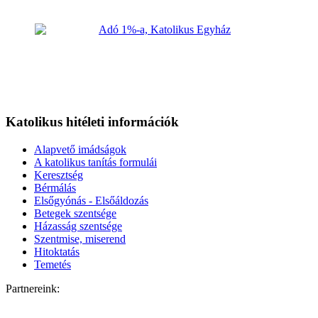
Katolikus hitéleti információk
Alapvető imádságok
A katolikus tanítás formulái
Keresztség
Bérmálás
Elsőgyónás - Elsőáldozás
Betegek szentsége
Házasság szentsége
Szentmise, miserend
Hitoktatás
Temetés
Partnereink: