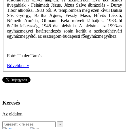
üvegablak - Feltámadt Jézus, Jézus Szíve ábrázolás - Duray
Tibor alkotása, 1983-ból. A templomban még ezen kívül Baksa
Sós György, Bartha Ágnes, Feszty Masa, Hűvös László,
Németh Aurélia, Ohmann Béla műveit láthatjuk. 1933-tól
önálló lelkészség, 1948 óta plébánia. A plébánia az 1993-as
egyházmegyei határrendezés során került a székesfehérvári
egyházmegyétől az esztergom-budapesti főegyházmegyéhez.
Fotó: Thaler Tamás
Bővebben »
Keresés
Az oldalon