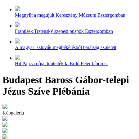
Megnyílt a megújult Keresztény Múzeum Esztergomban
František Trstenský szepesi püspök Esztergomban
A magyar–szlovák megbékélésből barátság született
Hit Pajzsa díjjal tüntették ki Erdő Péter bíborost
Budapest Baross Gábor-telepi
Jézus Szíve Plébánia
Képgaléria