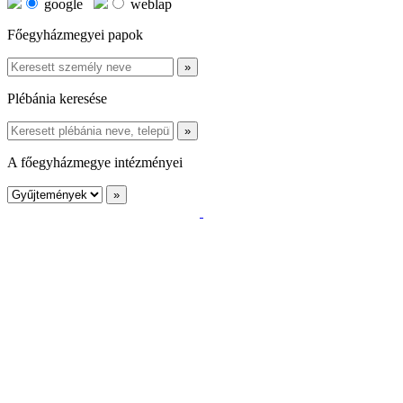
google
weblap
Főegyházmegyei papok
Plébánia keresése
A főegyházmegye intézményei