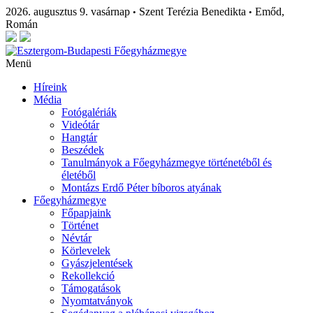
2026. augusztus 9. vasárnap
Szent Terézia Benedikta
Emőd,
•
•
Román
Menü
Híreink
Média
Fotógalériák
Videótár
Hangtár
Beszédek
Tanulmányok a Főegyházmegye történetéből és
életéből
Montázs Erdő Péter bíboros atyának
Főegyházmegye
Főpapjaink
Történet
Névtár
Körlevelek
Gyászjelentések
Rekollekció
Támogatások
Nyomtatványok