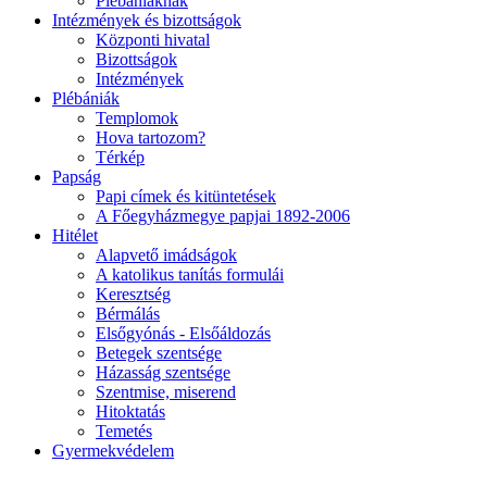
Plébániáknak
Intézmények és bizottságok
Központi hivatal
Bizottságok
Intézmények
Plébániák
Templomok
Hova tartozom?
Térkép
Papság
Papi címek és kitüntetések
A Főegyházmegye papjai 1892-2006
Hitélet
Alapvető imádságok
A katolikus tanítás formulái
Keresztség
Bérmálás
Elsőgyónás - Elsőáldozás
Betegek szentsége
Házasság szentsége
Szentmise, miserend
Hitoktatás
Temetés
Gyermekvédelem