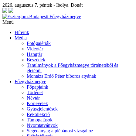
2026. augusztus 7. péntek
Ibolya, Donát
•
Menü
Híreink
Média
Fotógalériák
Videótár
Hangtár
Beszédek
Tanulmányok a Főegyházmegye történetéből és
életéből
Montázs Erdő Péter bíboros atyának
Főegyházmegye
Főpapjaink
Történet
Névtár
Körlevelek
Gyászjelentések
Rekollekció
Támogatások
Nyomtatványok
Segédanyag a plébánosi vizsgához