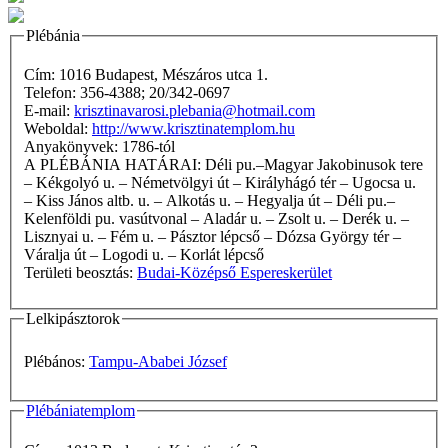
Plébánia
Cím: 1016 Budapest, Mészáros utca 1.
Telefon: 356-4388; 20/342-0697
E-mail:
krisztinavarosi.plebania@hotmail.com
Weboldal:
http://www.krisztinatemplom.hu
Anyakönyvek: 1786-tól
A PLÉBÁNIA HATÁRAI: Déli pu.–Magyar Jakobinusok tere
– Kékgolyó u. – Németvölgyi út – Királyhágó tér – Ugocsa u.
– Kiss János altb. u. – Alkotás u. – Hegyalja út – Déli pu.–
Kelenföldi pu. vasútvonal – Aladár u. – Zsolt u. – Derék u. –
Lisznyai u. – Fém u. – Pásztor lépcső – Dózsa György tér –
Váralja út – Logodi u. – Korlát lépcső
Területi beosztás:
Budai-Középső Espereskerület
Lelkipásztorok
Plébános:
Tampu-Ababei József
Plébániatemplom