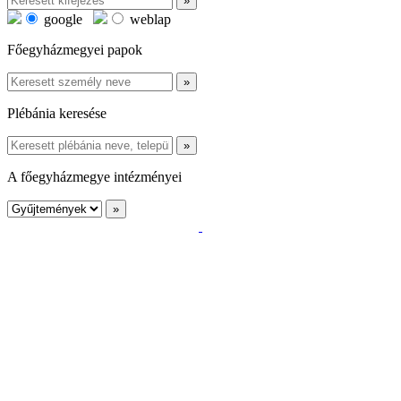
google
weblap
Főegyházmegyei papok
Plébánia keresése
A főegyházmegye intézményei