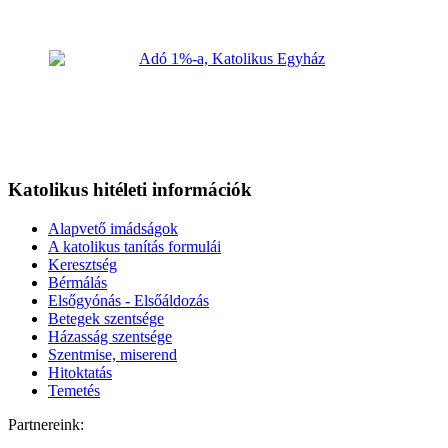
Katolikus hitéleti információk
Alapvető imádságok
A katolikus tanítás formulái
Keresztség
Bérmálás
Elsőgyónás - Elsőáldozás
Betegek szentsége
Házasság szentsége
Szentmise, miserend
Hitoktatás
Temetés
Partnereink: