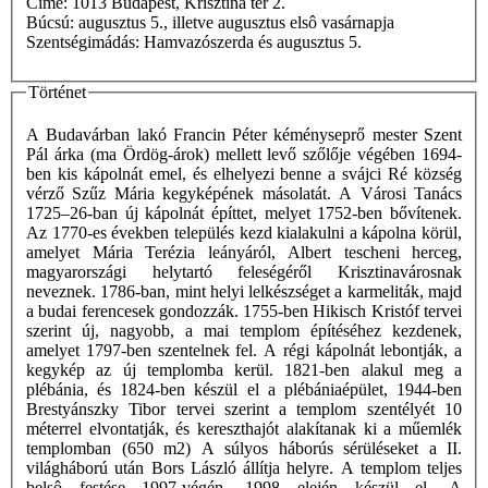
Címe: 1013 Budapest, Krisztina tér 2.
Búcsú: augusztus 5., illetve augusztus elsô vasárnapja
Szentségimádás: Hamvazószerda és augusztus 5.
Történet
A Budavárban lakó Francin Péter kéményseprő mester Szent
Pál árka (ma Ördög-árok) mellett levő szőlője végében 1694-
ben kis kápolnát emel, és elhelyezi benne a svájci Ré község
vérző Szűz Mária kegyképének másolatát. A Városi Tanács
1725–26-ban új kápolnát építtet, melyet 1752-ben bővítenek.
Az 1770-es években település kezd kialakulni a kápolna körül,
amelyet Mária Terézia leányáról, Albert tescheni herceg,
magyarországi helytartó feleségéről Krisztinavárosnak
neveznek. 1786-ban, mint helyi lelkészséget a karmeliták, majd
a budai ferencesek gondozzák. 1755-ben Hikisch Kristóf tervei
szerint új, nagyobb, a mai templom építéséhez kezdenek,
amelyet 1797-ben szentelnek fel. A régi kápolnát lebontják, a
kegykép az új templomba kerül. 1821-ben alakul meg a
plébánia, és 1824-ben készül el a plébániaépület, 1944-ben
Brestyánszky Tibor tervei szerint a templom szentélyét 10
méterrel elvontatják, és kereszthajót alakítanak ki a műemlék
templomban (650 m2) A súlyos háborús sérüléseket a II.
világháború után Bors László állítja helyre. A templom teljes
belsô festése 1997-végén, 1998 elején készül el. A