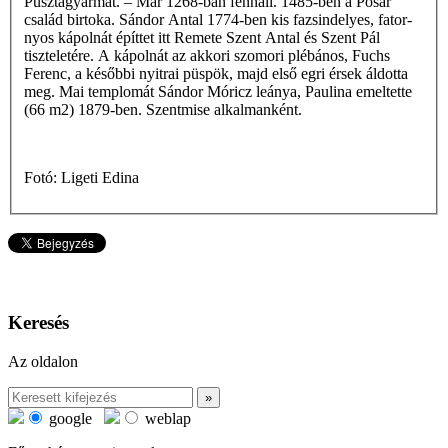
Pusztagyarmat. – Már 1268-ban fennáll. 1485-ben a Posár
család birtoka. Sándor Antal 1774-ben kis fazsindelyes, fator-
nyos kápolnát építtet itt Remete Szent Antal és Szent Pál
tiszteletére. A kápolnát az akkori szomori plébános, Fuchs
Ferenc, a későbbi nyitrai püspök, majd első egri érsek áldotta
meg. Mai templomát Sándor Móricz leánya, Paulina emeltette
(66 m2) 1879-ben. Szentmise alkalmanként.
Fotó: Ligeti Edina
Keresés
Az oldalon
google
weblap