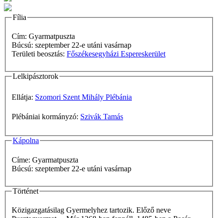
Fília
Cím: Gyarmatpuszta
Búcsú: szeptember 22-e utáni vasárnap
Területi beosztás:
Főszékesegyházi Espereskerület
Lelkipásztorok
Ellátja:
Szomori Szent Mihály Plébánia
Plébániai kormányzó:
Szivák Tamás
Kápolna
Címe: Gyarmatpuszta
Búcsú: szeptember 22-e utáni vasárnap
Történet
Közigazgatásilag Gyermelyhez tartozik. Előző neve