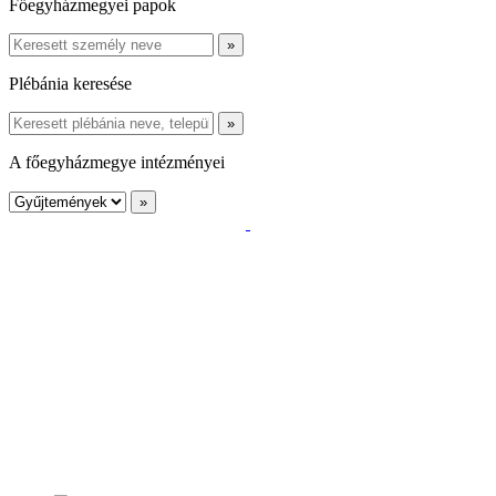
Főegyházmegyei papok
Plébánia keresése
A főegyházmegye intézményei