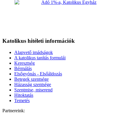
Katolikus hitéleti információk
Alapvető imádságok
A katolikus tanítás formulái
Keresztség
Bérmálás
Elsőgyónás - Elsőáldozás
Betegek szentsége
Házasság szentsége
Szentmise, miserend
Hitoktatás
Temetés
Partnereink: