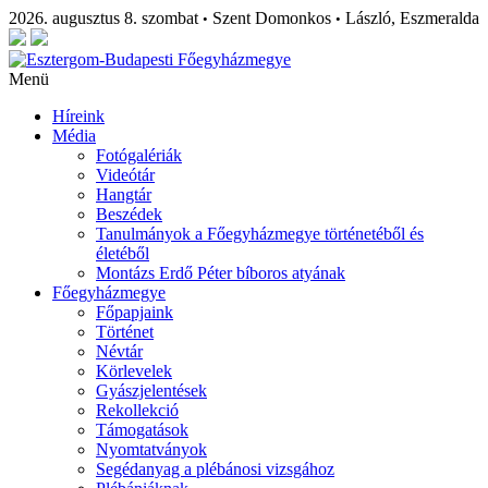
2026. augusztus 8. szombat
Szent Domonkos
László, Eszmeralda
•
•
Menü
Híreink
Média
Fotógalériák
Videótár
Hangtár
Beszédek
Tanulmányok a Főegyházmegye történetéből és
életéből
Montázs Erdő Péter bíboros atyának
Főegyházmegye
Főpapjaink
Történet
Névtár
Körlevelek
Gyászjelentések
Rekollekció
Támogatások
Nyomtatványok
Segédanyag a plébánosi vizsgához