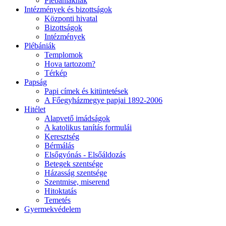
Plébániáknak
Intézmények és bizottságok
Központi hivatal
Bizottságok
Intézmények
Plébániák
Templomok
Hova tartozom?
Térkép
Papság
Papi címek és kitüntetések
A Főegyházmegye papjai 1892-2006
Hitélet
Alapvető imádságok
A katolikus tanítás formulái
Keresztség
Bérmálás
Elsőgyónás - Elsőáldozás
Betegek szentsége
Házasság szentsége
Szentmise, miserend
Hitoktatás
Temetés
Gyermekvédelem