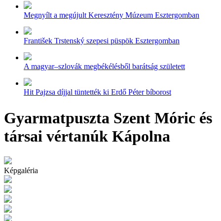
Megnyílt a megújult Keresztény Múzeum Esztergomban
František Trstenský szepesi püspök Esztergomban
A magyar–szlovák megbékélésből barátság született
Hit Pajzsa díjjal tüntették ki Erdő Péter bíborost
Gyarmatpuszta Szent Móric és
társai vértanúk Kápolna
Képgaléria