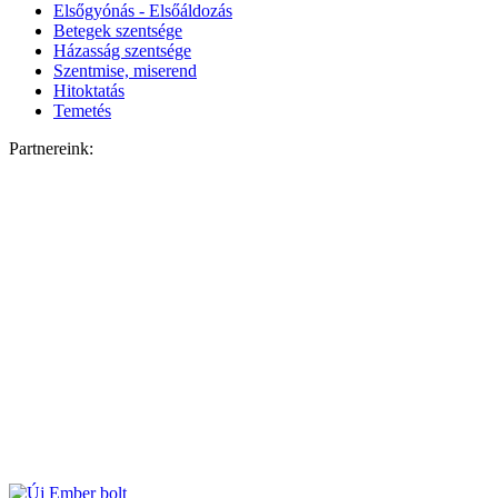
Elsőgyónás - Elsőáldozás
Betegek szentsége
Házasság szentsége
Szentmise, miserend
Hitoktatás
Temetés
Partnereink: