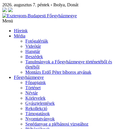
2026. augusztus 7. péntek
Ibolya, Donát
•
Menü
Híreink
Média
Fotógalériák
Videótár
Hangtár
Beszédek
Tanulmányok a Főegyházmegye történetéből és
életéből
Montázs Erdő Péter bíboros atyának
Főegyházmegye
Főpapjaink
Történet
Névtár
Körlevelek
Gyászjelentések
Rekollekció
Támogatások
Nyomtatványok
Segédanyag a plébánosi vizsgához