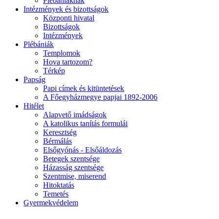
Plébániáknak
Intézmények és bizottságok
Központi hivatal
Bizottságok
Intézmények
Plébániák
Templomok
Hova tartozom?
Térkép
Papság
Papi címek és kitüntetések
A Főegyházmegye papjai 1892-2006
Hitélet
Alapvető imádságok
A katolikus tanítás formulái
Keresztség
Bérmálás
Elsőgyónás - Elsőáldozás
Betegek szentsége
Házasság szentsége
Szentmise, miserend
Hitoktatás
Temetés
Gyermekvédelem