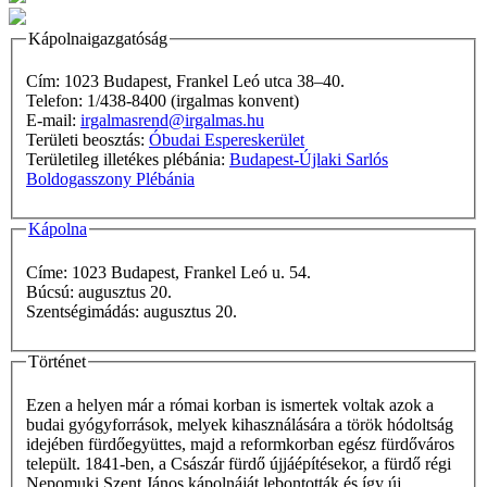
Kápolnaigazgatóság
Cím: 1023 Budapest, Frankel Leó utca 38–40.
Telefon: 1/438-8400 (irgalmas konvent)
E-mail:
irgalmasrend@irgalmas.hu
Területi beosztás:
Óbudai Espereskerület
Területileg illetékes plébánia:
Budapest-Újlaki Sarlós
Boldogasszony Plébánia
Kápolna
Címe: 1023 Budapest, Frankel Leó u. 54.
Búcsú: augusztus 20.
Szentségimádás: augusztus 20.
Történet
Ezen a helyen már a római korban is ismertek voltak azok a
budai gyógyforrások, melyek kihasználására a török hódoltság
idejében fürdőegyüttes, majd a reformkorban egész fürdőváros
települt. 1841-ben, a Császár fürdő újjáépítésekor, a fürdő régi
Nepomuki Szent János kápolnáját lebontották és így új