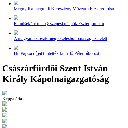
Megnyílt a megújult Keresztény Múzeum Esztergomban
František Trstenský szepesi püspök Esztergomban
A magyar–szlovák megbékélésből barátság született
Hit Pajzsa díjjal tüntették ki Erdő Péter bíborost
Császárfürdői Szent István
Király Kápolnaigazgatóság
Képgaléria