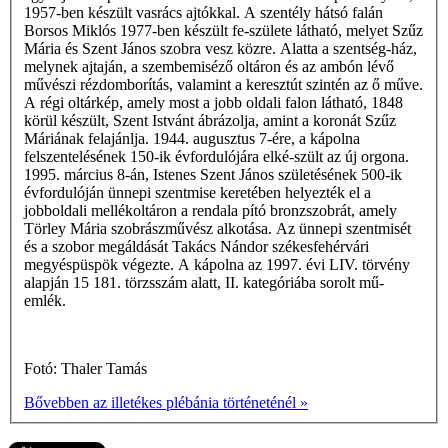
1957-ben készült vasrács ajtókkal. A szentély hátsó falán
Borsos Miklós 1977-ben készült fe-születe látható, melyet Szűz
Mária és Szent János szobra vesz közre. Alatta a szentség-ház,
melynek ajtaján, a szembemiséző oltáron és az ambón lévő
művészi rézdomborítás, valamint a keresztút szintén az ő műve.
A régi oltárkép, amely most a jobb oldali falon látható, 1848
körül készült, Szent Istvánt ábrázolja, amint a koronát Szűz
Máriának felajánlja. 1944. augusztus 7-ére, a kápolna
felszentelésének 150-ik évfordulójára elké-szült az új orgona.
1995. március 8-án, Istenes Szent János születésének 500-ik
évfordulóján ünnepi szentmise keretében helyezték el a
jobboldali mellékoltáron a rendala­ pító bronzszobrát, amely
Törley Mária szob­rászművész alkotása. Az ünnepi szentmisét
és a szobor megáldását Takács Nándor székesfehérvári
megyéspüspök végezte. A kápolna az 1997. évi LIV. törvény
alapján 15 181. törzsszám alatt, II. kategóriába sorolt mű­
emlék.
Fotó: Thaler Tamás
Bővebben az illetékes plébánia történeténél »