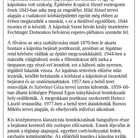
kápolnára volt szükség. Építésére Kopácsi József esztergomi
érsek 1843-ban adta meg az engedélyt. Hild József tervei
alapján a csatlakozó kórházépülettel együtt még ebben az
évben megkezdték a munkát, s ez a fürdővel egyidőben, 1844
nyarára el is készült. A kápolnát Szent István király tiszteletére
Fechtinger Domonkos belvárosi esperes-plébános szentelte fel.
A főváros az utca szabályozása miatt 1870-ben le akarta
bontani a kápolna bejárati portikuszát, azonban az Irgalmas
rend kérésére elálltak az épület megcsonkításától. 1944-ben a
második világháború során a főhomlokzat déli sarka a
timpanon egy részé-vel leomlott, ezt a háború után nyersen,
téglából falazták vissza. Az irgalmas testvérek elűzése után
lezárták, később befalazták a kórházat a kápolnával összekötő
bejáratot és az oratóriumablakot. 1957-ben a belső teret
renoválják és Szövényi Géza tervei szerint kifestetik. 1959–60-
ban állami költségen Pfannal Egon irányításával homlokzatát
hely-reállították. A megrokkant portikusz szerkezetét Heincz
László restaurálta. 1977-ben a belső teret átalakították Borsos
Miklós tervei alapján, és elhelyezték művészi alkotásait.
Kis középtornyos klasszicista homlokzatának hangsúlyos része
a bejáratot keretező dór oszlopos előcsarnok. Ennek lépcsőin át
jutunk a téglalap alaprajzú, egyetlen cseh-boltozattal fedett,
egyhajós templomtérbe. Az előtérből lourdes-i kápolna nyílik,