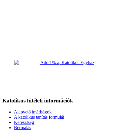
Katolikus hitéleti információk
Alapvető imádságok
A katolikus tanítás formulái
Keresztség
Bérmálás