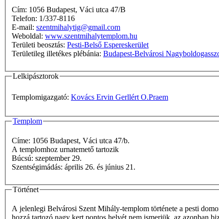
Cím: 1056 Budapest, Váci utca 47/B
Telefon: 1/337-8116
E-mail:
szentmihalytig@gmail.com
Weboldal:
www.szentmihalytemplom.hu
Területi beosztás:
Pesti-Belső Espereskerület
Területileg illetékes plébánia:
Budapest-Belvárosi Nagyboldogassz
Lelkipásztorok
Templomigazgató:
Kovács Ervin Gerllért O.Praem
Templom
Címe: 1056 Budapest, Váci utca 47/b.
A templomhoz urnatemető tartozik
Búcsú: szeptember 29.
Szentségimádás: április 26. és június 21.
Történet
A jelenlegi Belvárosi Szent Mihály-templom története a pesti domo
hozzá tartozó nagy kert pontos helyét nem ismerjük, az azonban bizo