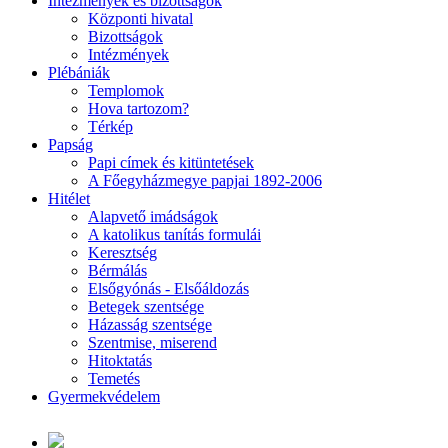
Intézmények és bizottságok
Központi hivatal
Bizottságok
Intézmények
Plébániák
Templomok
Hova tartozom?
Térkép
Papság
Papi címek és kitüntetések
A Főegyházmegye papjai 1892-2006
Hitélet
Alapvető imádságok
A katolikus tanítás formulái
Keresztség
Bérmálás
Elsőgyónás - Elsőáldozás
Betegek szentsége
Házasság szentsége
Szentmise, miserend
Hitoktatás
Temetés
Gyermekvédelem