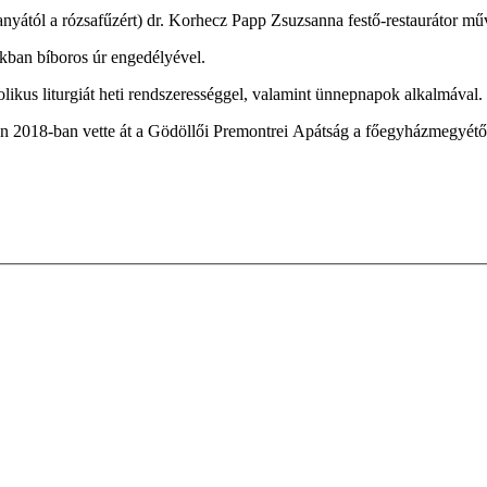
ától a rózsafűzért) dr. Korhecz Papp Zsuzsanna festő-restaurátor művé
ban bíboros úr engedélyével.
ikus liturgiát heti rendszerességgel, valamint ünnepnapok alkalmával.
san 2018-ban vette át a Gödöllői Premontrei Apátság a főegyházmegyétő