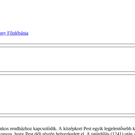
ony Főplébánia
nkos rendházhoz kapcsolódik. A középkori Pest egyik legjelentősebb ko
nyos, hogy Pest déli részén helyezkedett el. A tatárdúlás (1241) után a