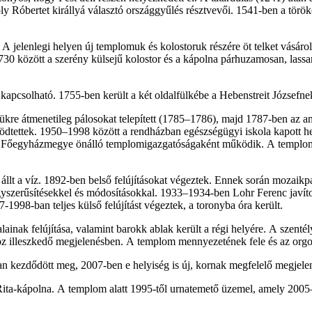
Róbertet királlyá választó országgyűlés résztvevői. 1541-ben a törökök
 A jelenlegi helyen új templomuk és kolostoruk részére öt telket vásár
30 között a szerény külsejű kolostor és a kápolna párhuzamosan, lassan
pcsolható. 1755-ben került a két oldalfülkébe a Hebenstreit Józsefn
yükre átmenetileg pálosokat telepített (1785–1786), majd 1787-ben az 
ettek. 1950–1998 között a rendházban egészségügyi iskola kapott helye
 Főegyházmegye önálló templomigazgatóságaként működik. A templom az
llt a víz. 1892-ben belső felújításokat végeztek. Ennek során mozaikpad
em egyszerűsítésekkel és módosításokkal. 1933–1934-ben Lohr Ferenc javít
1998-ban teljes külső felújítást végeztek, a toronyba óra került.
ainak felújítása, valamint barokk ablak került a régi helyére. A szenté
ához illeszkedő megjelenésben. A templom mennyezetének fele és az orgo
an kezdődött meg, 2007-ben e helyiség is új, kornak megfelelő megjelené
Rita-kápolna. A templom alatt 1995-től urnatemető üzemel, amely 2005