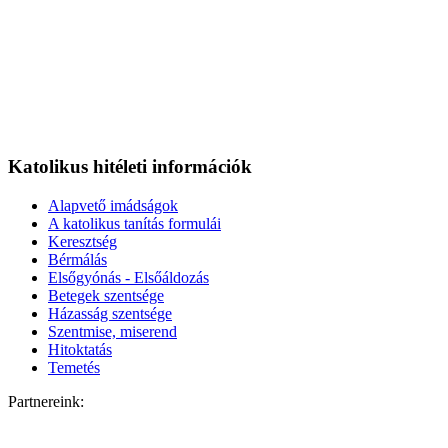
Katolikus hitéleti információk
Alapvető imádságok
A katolikus tanítás formulái
Keresztség
Bérmálás
Elsőgyónás - Elsőáldozás
Betegek szentsége
Házasság szentsége
Szentmise, miserend
Hitoktatás
Temetés
Partnereink: