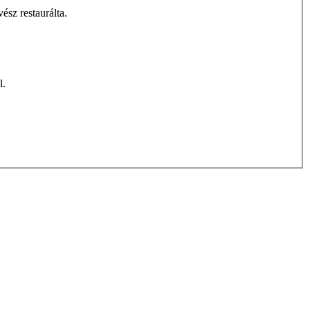
sz restaurálta.
l.