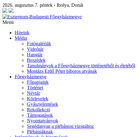
2026. augusztus 7. péntek
Ibolya, Donát
•
Menü
Híreink
Média
Fotógalériák
Videótár
Hangtár
Beszédek
Tanulmányok a Főegyházmegye történetéből és életéből
Montázs Erdő Péter bíboros atyának
Főegyházmegye
Főpapjaink
Történet
Névtár
Körlevelek
Gyászjelentések
Rekollekció
Támogatások
Nyomtatványok
Segédanyag a plébánosi vizsgához
Plébániáknak