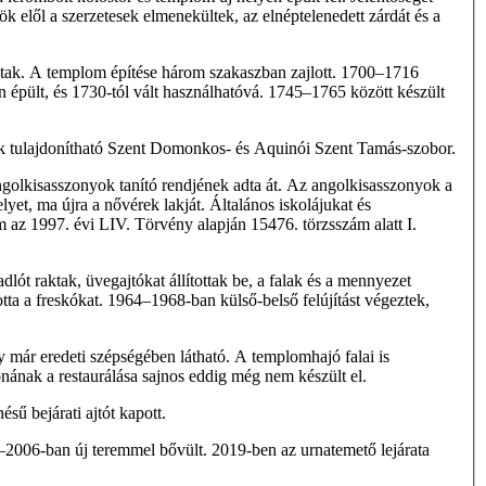
 elől a szerzetesek elmenekültek, az elnéptelenedett zárdát és a
oltak. A templom építése három szakaszban zajlott. 1700–1716
 épült, és 1730-tól vált használhatóvá. 1745–1765 között készült
ek tulajdonítható Szent Domonkos- és Aquinói Szent Tamás-szobor.
angolkisasszonyok tanító rendjének adta át. Az angolkisasszonyok a
t, ma újra a nővérek lakját. Általános iskolájukat és
 1997. évi LIV. Törvény alapján 15476. törzsszám alatt I.
lót raktak, üvegajtókat állítottak be, a falak és a mennyezet
otta a freskókat. 1964–1968-ban külső-belső felújítást végeztek,
ly már eredeti szépségében látható. A templomhajó falai is
nának a restaurálása sajnos eddig még nem készült el.
sű bejárati ajtót kapott.
–2006-ban új teremmel bővült. 2019-ben az urnatemető lejárata