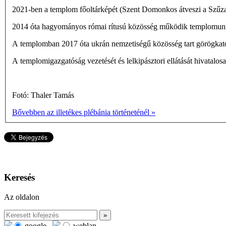
2021-ben a templom főoltárképét (Szent Domonkos átveszi a Szűzany
2014 óta hagyományos római rítusú közösség működik templomunk
A templomban 2017 óta ukrán nemzetiségű közösség tart görögkatol
A templomigazgatóság vezetését és lelkipásztori ellátását hivatalo
Fotó: Thaler Tamás
Bővebben az illetékes plébánia történeténél »
Keresés
Az oldalon
google
weblap