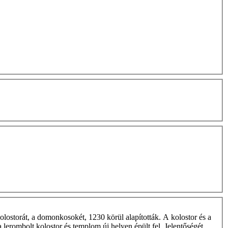
lostorát, a domonkosokét, 1230 körül alapították. A kolostor és a
 lerombolt kolostor és templom új helyen épült fel. Jelentőségét