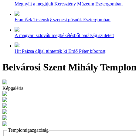
Megnyílt a megújult Keresztény Múzeum Esztergomban
František Trstenský szepesi püspök Esztergomban
A magyar–szlovák megbékélésből barátság született
Hit Pajzsa díjjal tüntették ki Erdő Péter bíborost
Belvárosi Szent Mihály Templo
Képgaléria
Templomigazgatóság