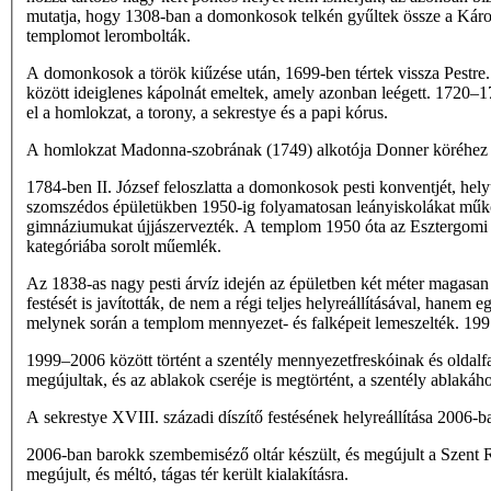
mutatja, hogy 1308-ban a domonkosok telkén gyűltek össze a Károly 
templomot lerombolták.
A domonkosok a török kiűzése után, 1699-ben tértek vissza Pestre.
között ideiglenes kápolnát emeltek, amely azonban leégett. 1720–17
el a homlokzat, a torony, a sekrestye és a papi kórus.
A homlokzat Madonna-szobrának (1749) alkotója Donner köréhez ka
1784-ben II. József feloszlatta a domonkosok pesti konventjét, hel
szomszédos épületükben 1950-ig folyamatosan leányiskolákat működt
gimnáziumukat újjászervezték. A templom 1950 óta az Esztergomi
kategóriába sorolt műemlék.
Az 1838-as nagy pesti árvíz idején az épületben két méter magasan á
festését is javították, de nem a régi teljes helyreállításával, han
melynek során a templom mennyezet- és falképeit lemeszelték. 1997-
1999–2006 között történt a szentély mennyezetfreskóinak és oldalfal
megújultak, és az ablakok cseréje is megtörtént, a szentély ablak
A sekrestye XVIII. századi díszítő festésének helyreállítása 2006-b
2006-ban barokk szembemiséző oltár készült, és megújult a Szent 
megújult, és méltó, tágas tér került kialakításra.