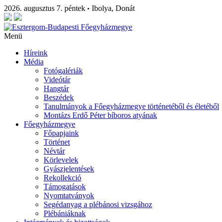
2026. augusztus 7. péntek
Ibolya, Donát
•
Menü
Híreink
Média
Fotógalériák
Videótár
Hangtár
Beszédek
Tanulmányok a Főegyházmegye történetéből és életéből
Montázs Erdő Péter bíboros atyának
Főegyházmegye
Főpapjaink
Történet
Névtár
Körlevelek
Gyászjelentések
Rekollekció
Támogatások
Nyomtatványok
Segédanyag a plébánosi vizsgához
Plébániáknak