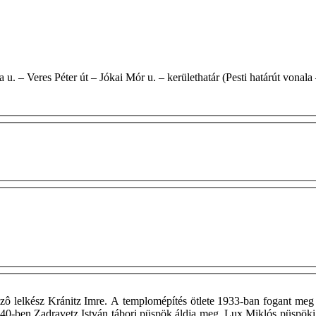
i út – Futórózsa u. – Veres Péter út – Jókai Mór u. – kerülethatár (Pesti határút
vezô lelkész Kránitz Imre. A templomépítés ötlete 1933-ban fogant me
940-ben Zadravetz István tábori püspök áldja meg. Lux Miklós püspöki 