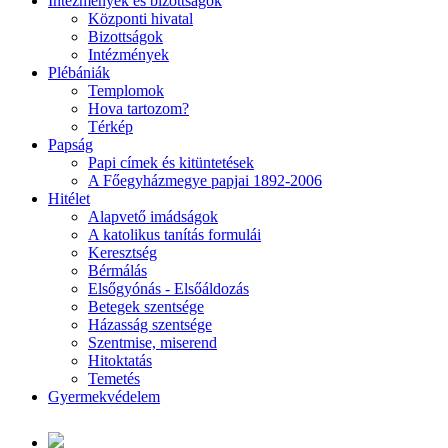
Intézmények és bizottságok
Központi hivatal
Bizottságok
Intézmények
Plébániák
Templomok
Hova tartozom?
Térkép
Papság
Papi címek és kitüntetések
A Főegyházmegye papjai 1892-2006
Hitélet
Alapvető imádságok
A katolikus tanítás formulái
Keresztség
Bérmálás
Elsőgyónás - Elsőáldozás
Betegek szentsége
Házasság szentsége
Szentmise, miserend
Hitoktatás
Temetés
Gyermekvédelem