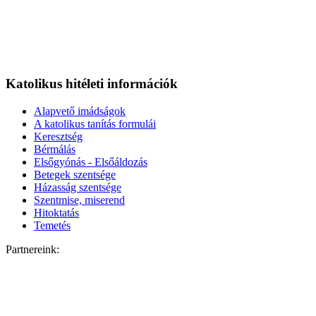
Katolikus hitéleti információk
Alapvető imádságok
A katolikus tanítás formulái
Keresztség
Bérmálás
Elsőgyónás - Elsőáldozás
Betegek szentsége
Házasság szentsége
Szentmise, miserend
Hitoktatás
Temetés
Partnereink: