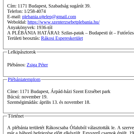
Cím: 1171 Budapest, Szabadság sugárút 39.
Telefon: 1/258-4074
E-mail:
plebania.ujtelep@gmail.com
Weboldal:
https://www.szenterzsebetplebania.hu/
Anyakönyvek: 1936-tól
A PLÉBÁNIA HATÁRAI: Szilas-patak – Budapest
Területi beosztás:
Rákosi Espereskerület
Lelkipásztorok
Plébános:
Zsiga Péter
Plébániatemplom
Címe: 1171 Budapest, Árpád-házi Szent Erzsébet park
Búcsú: november 19.
Szentségimádás: április 13. és november 18.
Történet
A plébánia területét Rákoscsaba Ófaluból választották le. A szer
már a háború befejezése elôtt elkészült. Egyszerű csarnok épült. 1