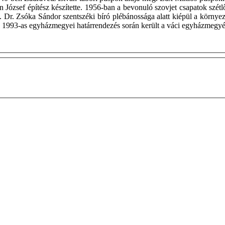
n József építész készítette. 1956-ban a bevonuló szovjet csapatok szét
. Dr. Zsóka Sándor szentszéki bíró plébánossága alatt kiépül a körny
a az 1993-as egyházmegyei határrendezés során került a váci egyházmeg