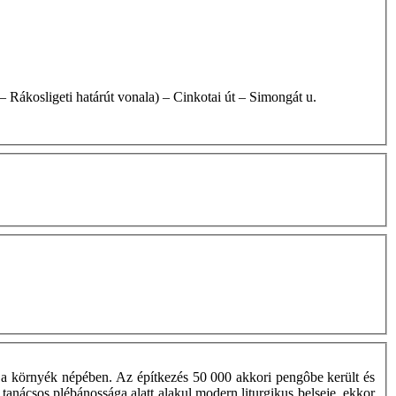
 vonala – Rákosligeti határút vonala) – Cinkotai út – Simongát u.
g a környék népében. Az építkezés 50 000 akkori pengôbe került és
tanácsos plébánossága alatt alakul modern liturgikus belseje, ekkor