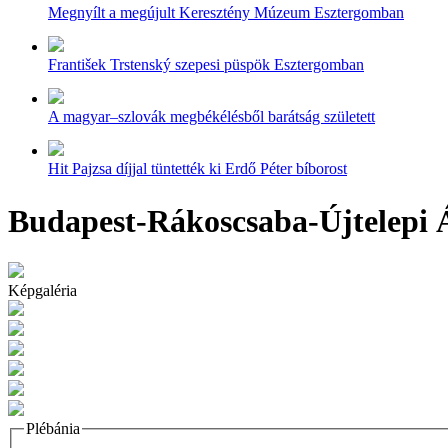
Megnyílt a megújult Keresztény Múzeum Esztergomban
František Trstenský szepesi püspök Esztergomban
A magyar–szlovák megbékélésből barátság született
Hit Pajzsa díjjal tüntették ki Erdő Péter bíborost
Budapest-Rákoscsaba-Újtelepi Á
Képgaléria
Plébánia