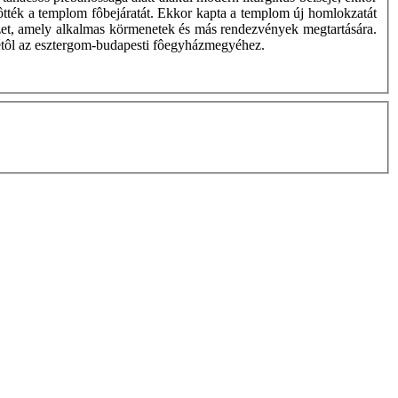
lôtték a templom fôbejáratát. Ekkor kapta a templom új homlokzatát
ezet, amely alkalmas körmenetek és más rendezvények megtartására.
yétôl az esztergom-budapesti fôegyházmegyéhez.