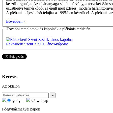
készül orgonája. Az oltár anyaga süttôi márvány, a terveket Sámso
ezüsthegyi terméskôbôl és épült meg ízléses, modern harangtornya
A plébánia teljes belsô felújítása 1995-ben készült el. A plébáni
Bővebben »
További templomok és kápolnák a plébánia területén
Rákoskerti Szent XXIII. János-kápolna
Keresés
Az oldalon
google
weblap
Főegyházmegyei papok