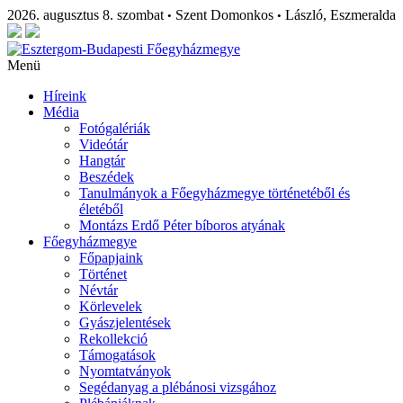
2026. augusztus 8. szombat
Szent Domonkos
László, Eszmeralda
•
•
Menü
Híreink
Média
Fotógalériák
Videótár
Hangtár
Beszédek
Tanulmányok a Főegyházmegye történetéből és
életéből
Montázs Erdő Péter bíboros atyának
Főegyházmegye
Főpapjaink
Történet
Névtár
Körlevelek
Gyászjelentések
Rekollekció
Támogatások
Nyomtatványok
Segédanyag a plébánosi vizsgához