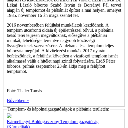
Lékai László bíboros Szabó István és Borsányi Pál tervei
alapján új templomot és plébániát építtet a mai helyen, amelyet
1985. november 16-án maga szentel fel.
2016 novemberében felújítási munkálatok kezdődnek. A
templom utcafronti oldala új épületrésszel bővül, a plébánia
belső terei teljesen megváltoznak, elősegítve a plébániai
munkát, lehetőséget teremtve nagyobb közösségi
összejövetelek szervezésére. A plébánia és a templom teljes
bútorzata megújul. A kivitelezési munkák 2017 nyarán
befejeződnek, a felújítást követően a vizafogói templom ismét
alkalmassá válik a hitélet napi szintű folytatására. Erdő Péter
bíboros, prímás szeptember 23-án áldja meg a felújított
templomot.
Fotó: Thaler Tamás
Bővebben »
Templom- és kápolnaigazgatóságok a plébánia területén:
Kármelhegyi Boldogasszony Templomigazgatóság
(Kármeliták)