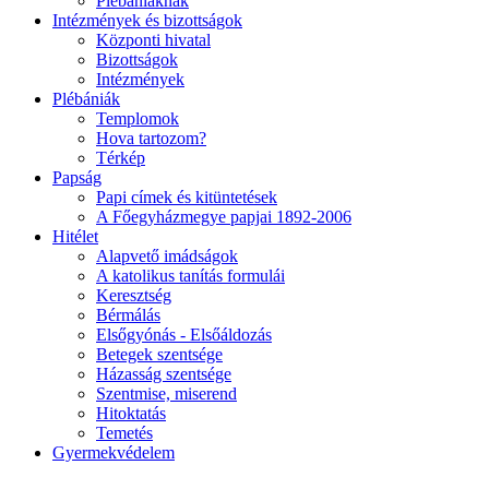
Plébániáknak
Intézmények és bizottságok
Központi hivatal
Bizottságok
Intézmények
Plébániák
Templomok
Hova tartozom?
Térkép
Papság
Papi címek és kitüntetések
A Főegyházmegye papjai 1892-2006
Hitélet
Alapvető imádságok
A katolikus tanítás formulái
Keresztség
Bérmálás
Elsőgyónás - Elsőáldozás
Betegek szentsége
Házasság szentsége
Szentmise, miserend
Hitoktatás
Temetés
Gyermekvédelem