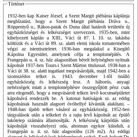
Történet
1932-ben kap Kaiser József, a Szent Margit plébánia káplánja
megbízatást, hogy a Szent Margit plébánia Dráva u.,
Röppentyű u., Rákos-patak és Duna által határolt területén új
egyházközséget és lelkészséget szervezzen. 1935-ben, mint
kihelyezett káplán a XIII., Váci út 87. I. 10. sz. lakásba
költözik és a Váci út 89. sz. alatti elemi iskola tornatermében
végzi az istentiszteletet. 1936-ban megalakul a Kisegítô
Kápolna Egyesület, amelynek célja a templomépítés. A
Frangepán u. 4. sz. ház alagsorában bérelt helyiségben nyitnak
kápolnát 1937-ben Tours-i Szent Márton titulussal. 1938-ban a
Váci út 38. sz. alatti ingatlant megvásárolják, majd 1942-ben a
szomszédos telket is. 1943. december 1-tôl önálló
egyházközség és lelkészség lesz. A háborús, anyagi
nehézségek miatt a templomépítésre összegyűjtött pénz csak
arra elegendô, hogy a megvásárolt telken levô kocsmaépületet
kápolnává rendezzék be. A katonai hatóságok ui. az eddig
kápolnának használt alagsort óvóhellyé kívánták alakítani. –
1948-ban újabb telket vásárol az egyházközség. 1952-ben
tárgyalások után a telkeket és a rajta levô kápolnát az épülô
lakótelep számára államosítják. A lelkészség kárpótlás után
kápolnáját visszahelyezi oda, ahonnan egykor kiindult, a
Frangepán u. 4. sz. ház alagsorába (126 m2). Az eddigi
alagsori és lelkészlakások bérlemények voltak. Ezek helyett Dr.