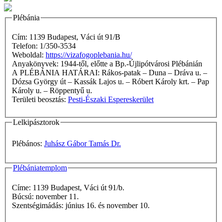
Plébánia
Cím: 1139 Budapest, Váci út 91/B
Telefon: 1/350-3534
Weboldal:
https://vizafogoplebania.hu/
Anyakönyvek: 1944-től, előtte a Bp.-Újlipótvárosi Plébánián
A PLÉBÁNIA HATÁRAI: Rákos-patak – Duna – Dráva u. –
Dózsa György út – Kassák Lajos u. – Róbert Károly krt. – Pap
Károly u. – Röppentyű u.
Területi beosztás:
Pesti-Északi Espereskerület
Lelkipásztorok
Plébános:
Juhász Gábor Tamás Dr.
Plébániatemplom
Címe: 1139 Budapest, Váci út 91/b.
Búcsú: november 11.
Szentségimádás: június 16. és november 10.