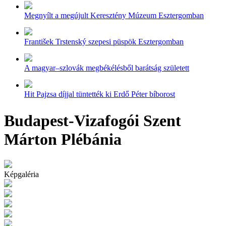
Megnyílt a megújult Keresztény Múzeum Esztergomban
František Trstenský szepesi püspök Esztergomban
A magyar–szlovák megbékélésből barátság született
Hit Pajzsa díjjal tüntették ki Erdő Péter bíborost
Budapest-Vizafogói Szent
Márton Plébánia
Képgaléria