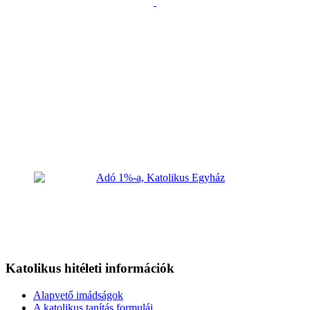
Katolikus hitéleti információk
Alapvető imádságok
A katolikus tanítás formulái