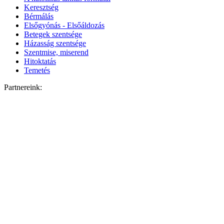
Keresztség
Bérmálás
Elsőgyónás - Elsőáldozás
Betegek szentsége
Házasság szentsége
Szentmise, miserend
Hitoktatás
Temetés
Partnereink: