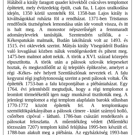
Hálából a király faragott quader kövekbôl csúcsíves templomot
építtetett, mely évtizedekig épült, csak fia, I. Lajos uralkodása
idején, 1350 körül szentelték föl. 1358-ban Lajos király is
kiváltságokkal ruházta föl a rendházat. 1371-ben Tristianus
rendfőnök tisztségének lemondása után ide vonult vissza, és itt
is halt meg. A monostor népszerűségét a fennmaradt
adománylevelek tanúsítják. Szentendrén szőlőik, a -
Kékespatukán malmaik, Budán lakóházuk volt az 1493. és
1515. évi oklevelek szerint. Mátyás király Visegrádról Budára
való lovaglásai közben náluk vendégeskedett és pihent meg.
1475-ben malmot adott nekik. A török a XVI. század közepén
elpusztította. A török után a pálosok szlovák telepeseket
hoztak, és megkezdődőtt az új település építkezése, amelyet a
régi -Kékes- név helyett Szentlászlónak neveztek el. A falu
kegyurai régi jogfolytonosság szerint a pesti pálosok voltak. Ők
építették 1753-ban a falu központjában a plébániaházat. Egy
1764. évi jelentésből megtudjuk, hogy a régi templomot a
leomlott törmelékeitől igen nagy munkával tisztították meg. A
jelenlegi templomot a régi templom alapfalain barokk stílusban
1770-1772 között építették fel. A templomkapu
szemöldökpárkányában a pálosok címere - kitárt szárnyú holló,
csőrében cipóval - látható. 1786-ban császári rendelkezés a
pálosokat feloszlatta. A műemlékileg védett (Műemléki
törzsszám 7207) templom külső felújítása 1995-ben készült el.
1788-ban alakult meg a plébánia. Az egyházköség 1993-ban