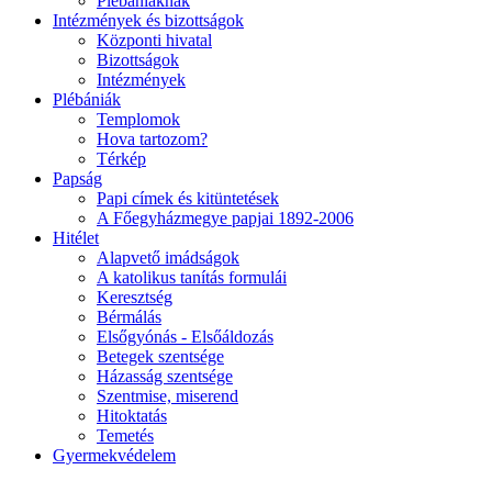
Plébániáknak
Intézmények és bizottságok
Központi hivatal
Bizottságok
Intézmények
Plébániák
Templomok
Hova tartozom?
Térkép
Papság
Papi címek és kitüntetések
A Főegyházmegye papjai 1892-2006
Hitélet
Alapvető imádságok
A katolikus tanítás formulái
Keresztség
Bérmálás
Elsőgyónás - Elsőáldozás
Betegek szentsége
Házasság szentsége
Szentmise, miserend
Hitoktatás
Temetés
Gyermekvédelem