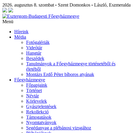
2026. augusztus 8. szombat
Szent Domonkos
László, Eszmeralda
•
•
Menü
Híreink
Média
Fotógalériák
Videótár
Hangtár
Beszédek
Tanulmányok a Főegyházmegye történetéből és
életéből
Montázs Erdő Péter bíboros atyának
Főegyházmegye
Főpapjaink
Történet
Névtár
Körlevelek
Gyászjelentések
Rekollekció
Támogatások
Nyomtatványok
Segédanyag a plébánosi vizsgához