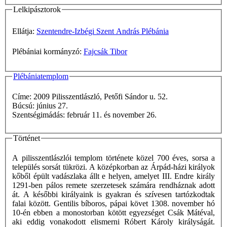
Lelkipásztorok
Ellátja:
Szentendre-Izbégi Szent András Plébánia
Plébániai kormányzó:
Fajcsák Tibor
Plébániatemplom
Címe: 2009 Pilisszentlászló, Petőfi Sándor u. 52.
Búcsú: június 27.
Szentségimádás: február 11. és november 26.
Történet
A pilisszentlászlói templom története közel 700 éves, sorsa a
település sorsát tükrözi. A középkorban az Árpád-házi királyok
kőből épült vadászlaka állt e helyen, amelyet III. Endre király
1291-ben pálos remete szerzetesek számára rendháznak adott
át. A későbbi királyaink is gyakran és szívesen tartózkodtak
falai között. Gentilis bíboros, pápai követ 1308. november hó
10-én ebben a monostorban kötött egyezséget Csák Mátéval,
aki eddig vonakodott elismerni Róbert Károly királyságát.