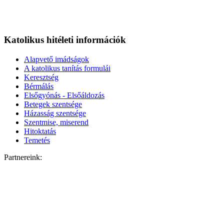
Katolikus hitéleti információk
Alapvető imádságok
A katolikus tanítás formulái
Keresztség
Bérmálás
Elsőgyónás - Elsőáldozás
Betegek szentsége
Házasság szentsége
Szentmise, miserend
Hitoktatás
Temetés
Partnereink: