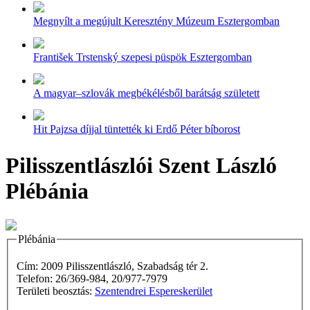
Megnyílt a megújult Keresztény Múzeum Esztergomban
František Trstenský szepesi püspök Esztergomban
A magyar–szlovák megbékélésből barátság született
Hit Pajzsa díjjal tüntették ki Erdő Péter bíborost
Pilisszentlászlói Szent László
Plébánia
Plébánia
Cím: 2009 Pilisszentlászló, Szabadság tér 2.
Telefon: 26/369-984, 20/977-7979
Területi beosztás:
Szentendrei Espereskerület