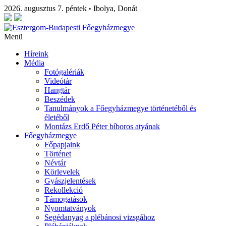
2026. augusztus 7. péntek
Ibolya, Donát
•
Menü
Híreink
Média
Fotógalériák
Videótár
Hangtár
Beszédek
Tanulmányok a Főegyházmegye történetéből és
életéből
Montázs Erdő Péter bíboros atyának
Főegyházmegye
Főpapjaink
Történet
Névtár
Körlevelek
Gyászjelentések
Rekollekció
Támogatások
Nyomtatványok
Segédanyag a plébánosi vizsgához