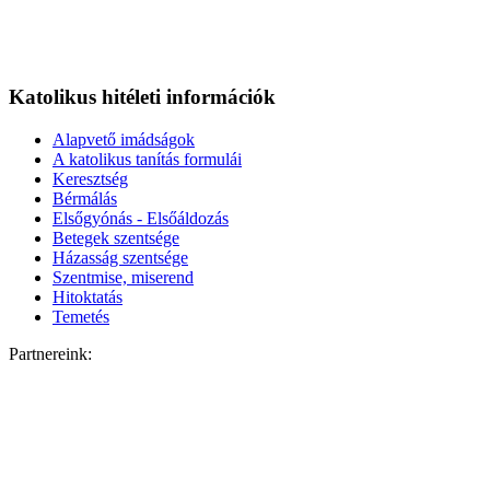
Katolikus hitéleti információk
Alapvető imádságok
A katolikus tanítás formulái
Keresztség
Bérmálás
Elsőgyónás - Elsőáldozás
Betegek szentsége
Házasság szentsége
Szentmise, miserend
Hitoktatás
Temetés
Partnereink: