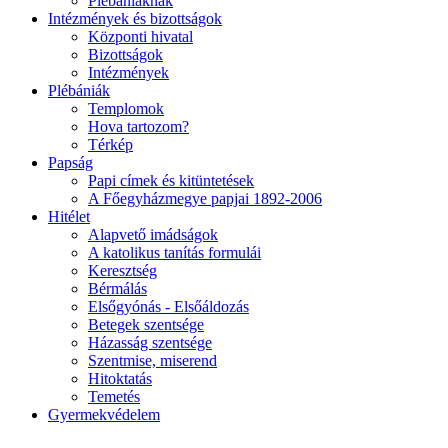
Plébániáknak
Intézmények és bizottságok
Központi hivatal
Bizottságok
Intézmények
Plébániák
Templomok
Hova tartozom?
Térkép
Papság
Papi címek és kitüntetések
A Főegyházmegye papjai 1892-2006
Hitélet
Alapvető imádságok
A katolikus tanítás formulái
Keresztség
Bérmálás
Elsőgyónás - Elsőáldozás
Betegek szentsége
Házasság szentsége
Szentmise, miserend
Hitoktatás
Temetés
Gyermekvédelem