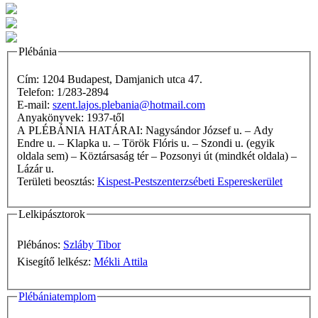
Plébánia
Cím: 1204 Budapest, Damjanich utca 47.
Telefon: 1/283-2894
E-mail:
szent.lajos.plebania@hotmail.com
Anyakönyvek: 1937-től
A PLÉBÁNIA HATÁRAI: Nagysándor József u. – Ady
Endre u. – Klapka u. – Török Flóris u. – Szondi u. (egyik
oldala sem) – Köztársaság tér – Pozsonyi út (mindkét oldala) –
Lázár u.
Területi beosztás:
Kispest-Pestszenterzsébeti Espereskerület
Lelkipásztorok
Plébános:
Szláby Tibor
Kisegítő lelkész:
Mékli Attila
Plébániatemplom