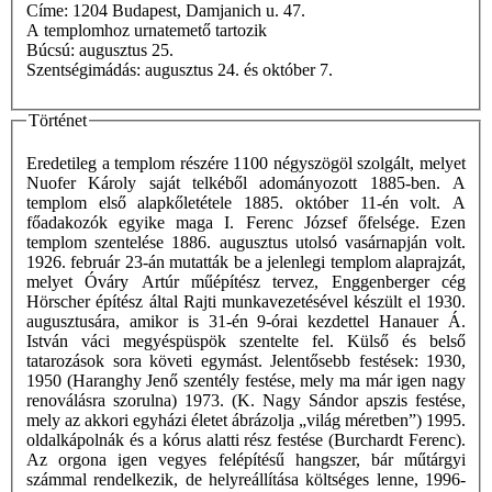
Címe: 1204 Budapest, Damjanich u. 47.
A templomhoz urnatemető tartozik
Búcsú: augusztus 25.
Szentségimádás: augusztus 24. és október 7.
Történet
Eredetileg a templom részére 1100 négyszögöl szolgált, melyet
Nuofer Károly saját telkéből adományozott 1885-ben. A
templom első alapkőletétele 1885. október 11-én volt. A
főadakozók egyike maga I. Ferenc József őfelsége. Ezen
templom szentelése 1886. augusztus utolsó vasárnapján volt.
1926. február 23-án mutatták be a jelenlegi templom alaprajzát,
melyet Óváry Artúr műépítész tervez, Enggenberger cég
Hörscher építész által Rajti munkavezetésével készült el 1930.
augusztusára, amikor is 31-én 9-órai kezdettel Hanauer Á.
István váci megyéspüspök szentelte fel. Külső és belső
tatarozások sora követi egymást. Jelentősebb festések: 1930,
1950 (Haranghy Jenő szentély festése, mely ma már igen nagy
renoválásra szorulna) 1973. (K. Nagy Sándor apszis festése,
mely az akkori egyházi életet ábrázolja „világ méretben”) 1995.
oldalkápolnák és a kórus alatti rész festése (Burchardt Ferenc).
Az orgona igen vegyes felépítésű hangszer, bár műtárgyi
számmal rendelkezik, de helyreállítása költséges lenne, 1996-