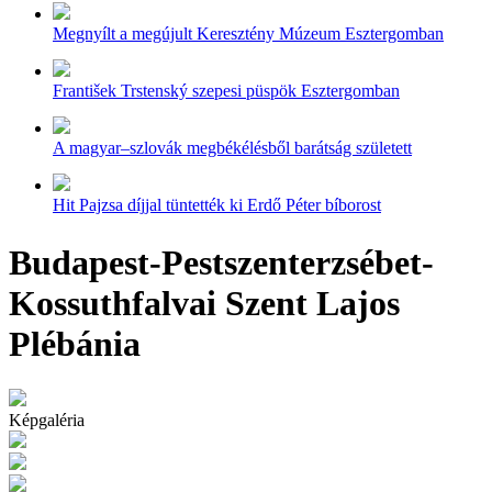
Megnyílt a megújult Keresztény Múzeum Esztergomban
František Trstenský szepesi püspök Esztergomban
A magyar–szlovák megbékélésből barátság született
Hit Pajzsa díjjal tüntették ki Erdő Péter bíborost
Budapest-Pestszenterzsébet-
Kossuthfalvai Szent Lajos
Plébánia
Képgaléria