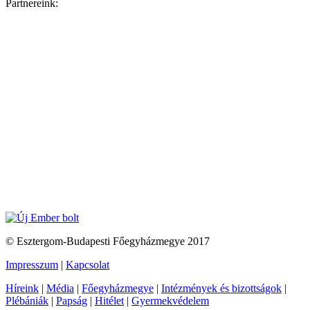
Partnereink:
© Esztergom-Budapesti Főegyházmegye 2017
Impresszum
|
Kapcsolat
Híreink
|
Média
|
Főegyházmegye
|
Intézmények és bizottságok
|
Plébániák
|
Papság
|
Hitélet
|
Gyermekvédelem