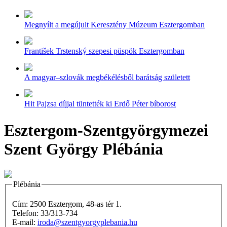
Megnyílt a megújult Keresztény Múzeum Esztergomban
František Trstenský szepesi püspök Esztergomban
A magyar–szlovák megbékélésből barátság született
Hit Pajzsa díjjal tüntették ki Erdő Péter bíborost
Esztergom-Szentgyörgymezei
Szent György Plébánia
Plébánia
Cím: 2500 Esztergom, 48-as tér 1.
Telefon: 33/313-734
E-mail:
iroda@szentgyorgyplebania.hu