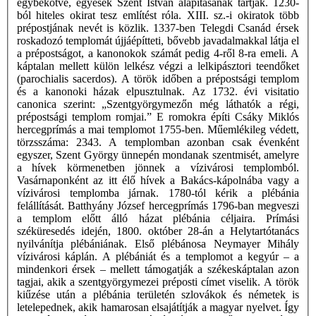
egybekötve, egyesek Szent István alapításának tartják. 1230-
ból hiteles okirat tesz említést róla. XIII. sz.-i okiratok több
prépostjának nevét is közlik. 1337-ben Telegdi Csanád érsek
roskadozó templomát újjáépítteti, bővebb javadalmakkal látja el
a prépostságot, a kanonokok számát pedig 4-ről 8-ra emeli. A
káptalan mellett külön lelkész végzi a lelkipásztori teendőket
(parochialis sacerdos). A török időben a prépostsági templom
és a kanonoki házak elpusztulnak. Az 1732. évi visitatio
canonica szerint: „Szentgyörgymezőn még láthatók a régi,
prépostsági templom romjai.” E romokra építi Csáky Miklós
hercegprímás a mai templomot 1755-ben. Műemlékileg védett,
törzsszáma: 2343. A templomban azonban csak évenként
egyszer, Szent György ünnepén mondanak szentmisét, amelyre
a hívek körmenetben jönnek a vízivárosi templomból.
Vasárnaponként az itt élő hívek a Bakács-kápolnába vagy a
vízivárosi templomba járnak. 1780-tól kérik a plébánia
felállítását. Batthyány József hercegprímás 1796-ban megveszi
a templom előtt álló házat plébánia céljaira. Prímási
széküresedés idején, 1800. október 28-án a Helytartótanács
nyilvánítja plébániának. Első plébánosa Neymayer Mihály
vízivárosi káplán. A plébániát és a templomot a kegyúr – a
mindenkori érsek – mellett támogatják a székeskáptalan azon
tagjai, akik a szentgyörgymezei préposti címet viselik. A török
kiűzése után a plébánia területén szlovákok és németek is
letelepednek, akik hamarosan elsajátítják a magyar nyelvet. Így