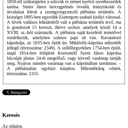
1850-tôl szükségtelen a szlovák és német nyelvű szentbeszédek
tartása. Simor János hercegprímás óvodát, leányiskolát és
árvaházat létesít a szentgyörgymezői plébánia területén. A
községet 1895-ben egyesítik Esztergom szabad királyi várossal.
A hívek vallásos lelkületérôl vall a plébánia területén levő, ma
is gondozott 15 kereszt, illetve szobor, amelyek közül 14 a
XVIII. sz.-ból származik. A plébánia saját kezelésű temetővel
rendelkezik, amelyben számos papi sír van. Ravatalozó
kápolnája, az 1835-ben épült ún. Miklósffy-kápolna műemlék
jellegű (törzsszáma: 2349). A szőlőhegyekben 1754-ben épült,
majd 1814-ben felújított Keresztelő Szent János kápolna
búcsúját június 24-ét megelőző, vagy követő vasárnap tartják
meg. Nyáron minden vasárnap van a kápolnában szentmise. –
A plébániaház egyházi tulajdon. Műemlékileg védett,
törzsszáma: 2335.
Keresés
Az oldalon