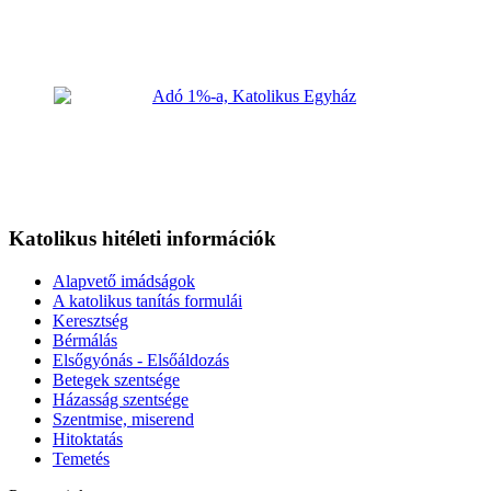
Katolikus hitéleti információk
Alapvető imádságok
A katolikus tanítás formulái
Keresztség
Bérmálás
Elsőgyónás - Elsőáldozás
Betegek szentsége
Házasság szentsége
Szentmise, miserend
Hitoktatás
Temetés