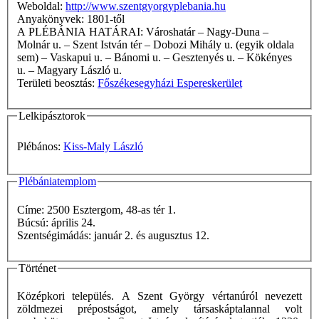
Weboldal:
http://www.szentgyorgyplebania.hu
Anyakönyvek: 1801-től
A PLÉBÁNIA HATÁRAI: Városhatár – Nagy-Duna –
Molnár u. – Szent István tér – Dobozi Mihály u. (egyik oldala
sem) – Vaskapui u. – Bánomi u. – Gesztenyés u. – Kökényes
u. – Magyary László u.
Területi beosztás:
Főszékesegyházi Espereskerület
Lelkipásztorok
Plébános:
Kiss-Maly László
Plébániatemplom
Címe: 2500 Esztergom, 48-as tér 1.
Búcsú: április 24.
Szentségimádás: január 2. és augusztus 12.
Történet
Középkori település. A Szent György vértanúról nevezett
zöldmezei prépostságot, amely társaskáptalannal volt