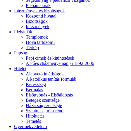
Segédanyag a plébánosi vizsgához
Plébániáknak
Intézmények és bizottságok
Központi hivatal
Bizottságok
Intézmények
Plébániák
Templomok
Hova tartozom?
Térkép
Papság
Papi címek és kitüntetések
A Főegyházmegye papjai 1892-2006
Hitélet
Alapvető imádságok
A katolikus tanítás formulái
Keresztség
Bérmálás
Elsőgyónás - Elsőáldozás
Betegek szentsége
Házasság szentsége
Szentmise, miserend
Hitoktatás
Temetés
Gyermekvédelem