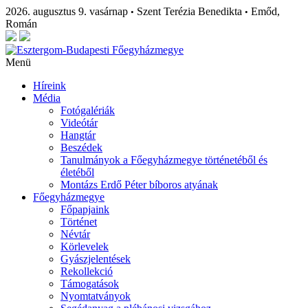
2026. augusztus 9. vasárnap
Szent Terézia Benedikta
Emőd,
•
•
Román
Menü
Híreink
Média
Fotógalériák
Videótár
Hangtár
Beszédek
Tanulmányok a Főegyházmegye történetéből és
életéből
Montázs Erdő Péter bíboros atyának
Főegyházmegye
Főpapjaink
Történet
Névtár
Körlevelek
Gyászjelentések
Rekollekció
Támogatások
Nyomtatványok