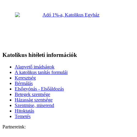
Katolikus hitéleti információk
Alapvető imádságok
A katolikus tanítás formulái
Keresztség
Bérmálás
Elsőgyónás - Elsőáldozás
Betegek szentsége
Házasság szentsége
Szentmise, miserend
Hitoktatás
Temetés
Partnereink: