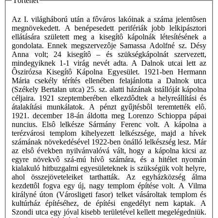
Történet
Az I. világháború után a fôváros lakóinak a száma jelentôsen
megnövekedett. A benépesedett perifériák jobb lelkipásztori
ellátására született meg a kisegítô kápolnák létesítésének a
gondolata. Ennek megszervezôje Samassa Adolfné sz. Désy
Anna volt; 24 kisegítô – és szükségkápolnát szervezett,
mindegyiknek 1-1 virág nevét adta. A Dalnok utcai lett az
Ôszirózsa Kisegítô Kápolna Egyesület. 1921-ben Hermann
Mária csekély térítés ellenében felajánlotta a Dalnok utca
(Székely Bertalan utca) 25. sz. alatti házának istállóját kápolna
céljaira. 1921 szeptemberében elkezdôdtek a helyreállítási és
átalakítási munkálatok. A pénzt gyűjtésbôl teremtették elô.
1921. december 18-án áldotta meg Lorenzo Schioppa pápai
nuncius. Elsô lelkésze Sármány Ferenc volt. A kápolna a
terézvárosi templom kihelyezett lelkészsége, majd a hívek
számának növekedésével 1922-ben önálló lelkészség lesz. Már
az elsô években nyilvánvalóvá vált, hogy a kápolna kicsi az
egyre növekvô szá-mú hívô számára, és a hitélet nyomán
kialakuló hitbuzgalmi egyesületeknek is szükségük volt helyre,
ahol összejöveteleiket tarthatták. Az egyházközség álma
kezdettôl fogva egy új, nagy templom építése volt. A Vilma
királyné úton (Városligeti fasor) telket vásároltak templom és
kultúrház építéséhez, de építési engedélyt nem kaptak. A
Szondi utca egy jóval kisebb területével kellett megelégedniük.