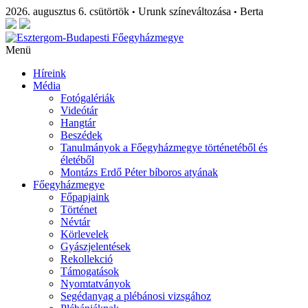
2026. augusztus 6. csütörtök
Urunk színeváltozása
Berta
•
•
Menü
Híreink
Média
Fotógalériák
Videótár
Hangtár
Beszédek
Tanulmányok a Főegyházmegye történetéből és
életéből
Montázs Erdő Péter bíboros atyának
Főegyházmegye
Főpapjaink
Történet
Névtár
Körlevelek
Gyászjelentések
Rekollekció
Támogatások
Nyomtatványok
Segédanyag a plébánosi vizsgához