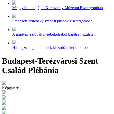
Megnyílt a megújult Keresztény Múzeum Esztergomban
František Trstenský szepesi püspök Esztergomban
A magyar–szlovák megbékélésből barátság született
Hit Pajzsa díjjal tüntették ki Erdő Péter bíborost
Budapest-Terézvárosi Szent
Család Plébánia
Képgaléria