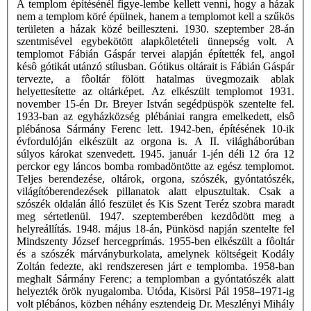
A templom építésénél figye-lembe kellett venni, hogy a házak
nem a templom köré épülnek, hanem a templomot kell a szűkös
területen a házak közé beilleszteni. 1930. szeptember 28-án
szentmisével egybekötött alapkôletételi ünnepség volt. A
templomot Fábián Gáspár tervei alapján építették fel, angol
késô gótikát utánzó stílusban. Gótikus oltárait is Fábián Gáspár
tervezte, a fôoltár fölött hatalmas üvegmozaik ablak
helyettesítette az oltárképet. Az elkészült templomot 1931.
november 15-én Dr. Breyer István segédpüspök szentelte fel.
1933-ban az egyházközség plébániai rangra emelkedett, elsô
plébánosa Sármány Ferenc lett. 1942-ben, építésének 10-ik
évfordulóján elkészült az orgona is. A II. világháborúban
súlyos károkat szenvedett. 1945. január 1-jén déli 12 óra 12
perckor egy láncos bomba rombadöntötte az egész templomot.
Teljes berendezése, oltárok, orgona, szószék, gyóntatószék,
világítóberendezések pillanatok alatt elpusztultak. Csak a
szószék oldalán álló feszület és Kis Szent Teréz szobra maradt
meg sértetlenül. 1947. szeptemberében kezdôdött meg a
helyreállítás. 1948. május 18-án, Pünkösd napján szentelte fel
Mindszenty József hercegprímás. 1955-ben elkészült a fôoltár
és a szószék márványburkolata, amelynek költségeit Kodály
Zoltán fedezte, aki rendszeresen járt e templomba. 1958-ban
meghalt Sármány Ferenc; a templomban a gyóntatószék alatt
helyezték örök nyugalomba. Utóda, Kisörsi Pál 1958–1971-ig
volt plébános, közben néhány esztendeig Dr. Meszlényi Mihály