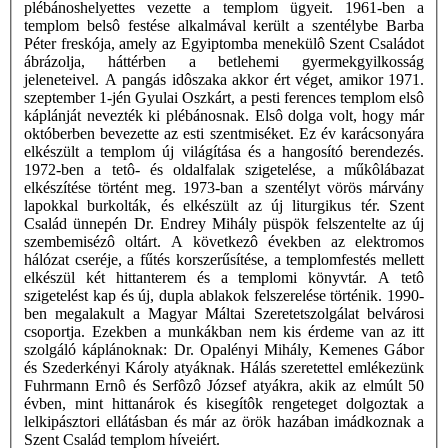
plébánoshelyettes vezette a templom ügyeit. 1961-ben a
templom belsô festése alkalmával került a szentélybe Barba
Péter freskója, amely az Egyiptomba menekülô Szent Családot
ábrázolja, háttérben a betlehemi gyermekgyilkosság
jeleneteivel. A pangás idôszaka akkor ért véget, amikor 1971.
szeptember 1-jén Gyulai Oszkárt, a pesti ferences templom elsô
káplánját nevezték ki plébánosnak. Elsô dolga volt, hogy már
októberben bevezette az esti szentmiséket. Ez év karácsonyára
elkészült a templom új világítása és a hangosító berendezés.
1972-ben a tetô- és oldalfalak szigetelése, a műkôlábazat
elkészítése történt meg. 1973-ban a szentélyt vörös márvány
lapokkal burkolták, és elkészült az új liturgikus tér. Szent
Család ünnepén Dr. Endrey Mihály püspök felszentelte az új
szembemisézô oltárt. A következô években az elektromos
hálózat cseréje, a fűtés korszerűsítése, a templomfestés mellett
elkészül két hittanterem és a templomi könyvtár. A tetô
szigetelést kap és új, dupla ablakok felszerelése történik. 1990-
ben megalakult a Magyar Máltai Szeretetszolgálat belvárosi
csoportja. Ezekben a munkákban nem kis érdeme van az itt
szolgáló káplánoknak: Dr. Opalényi Mihály, Kemenes Gábor
és Szederkényi Károly atyáknak. Hálás szeretettel emlékezünk
Fuhrmann Ernô és Serfôzô József atyákra, akik az elmúlt 50
évben, mint hittanárok és kisegítôk rengeteget dolgoztak a
lelkipásztori ellátásban és már az örök hazában imádkoznak a
Szent Család templom híveiért.