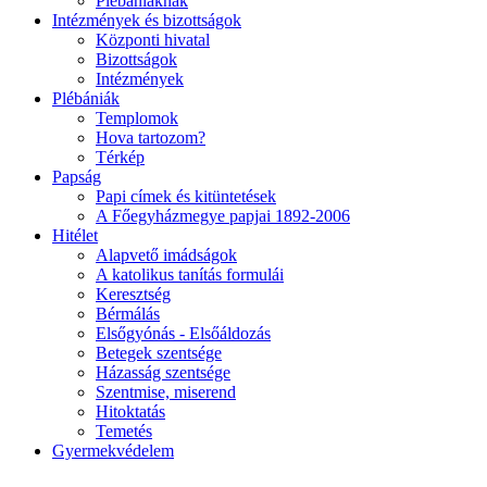
Plébániáknak
Intézmények és bizottságok
Központi hivatal
Bizottságok
Intézmények
Plébániák
Templomok
Hova tartozom?
Térkép
Papság
Papi címek és kitüntetések
A Főegyházmegye papjai 1892-2006
Hitélet
Alapvető imádságok
A katolikus tanítás formulái
Keresztség
Bérmálás
Elsőgyónás - Elsőáldozás
Betegek szentsége
Házasság szentsége
Szentmise, miserend
Hitoktatás
Temetés
Gyermekvédelem