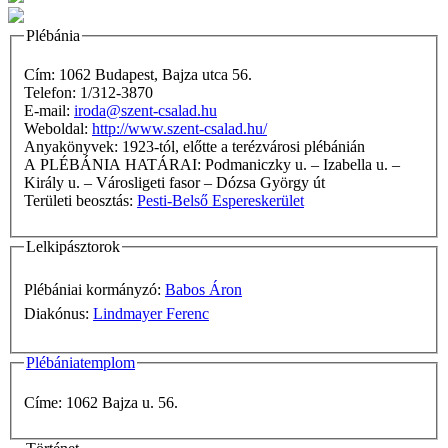
Plébánia
Cím: 1062 Budapest, Bajza utca 56.
Telefon: 1/312-3870
E-mail:
iroda@szent-csalad.hu
Weboldal:
http://www.szent-csalad.hu/
Anyakönyvek: 1923-tól, előtte a terézvárosi plébánián
A PLÉBÁNIA HATÁRAI: Podmaniczky u. – Izabella u. –
Király u. – Városligeti fasor – Dózsa György út
Területi beosztás:
Pesti-Belső Espereskerület
Lelkipásztorok
Plébániai kormányzó:
Babos Áron
Diakónus:
Lindmayer Ferenc
Plébániatemplom
Címe: 1062 Bajza u. 56.