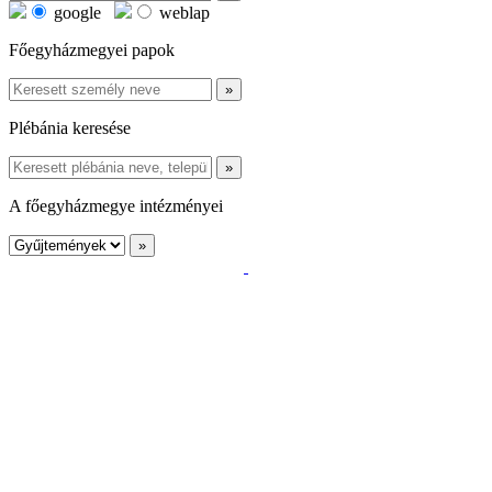
google
weblap
Főegyházmegyei papok
Plébánia keresése
A főegyházmegye intézményei