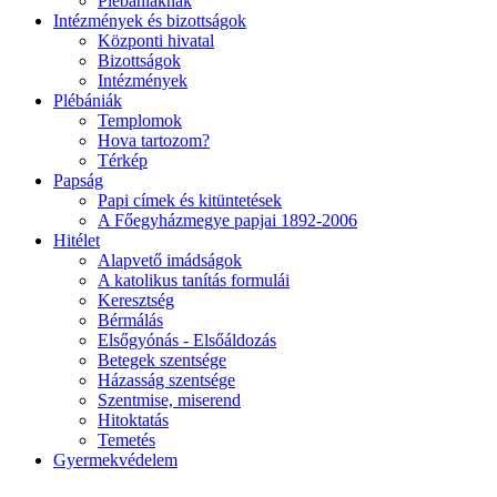
Plébániáknak
Intézmények és bizottságok
Központi hivatal
Bizottságok
Intézmények
Plébániák
Templomok
Hova tartozom?
Térkép
Papság
Papi címek és kitüntetések
A Főegyházmegye papjai 1892-2006
Hitélet
Alapvető imádságok
A katolikus tanítás formulái
Keresztség
Bérmálás
Elsőgyónás - Elsőáldozás
Betegek szentsége
Házasság szentsége
Szentmise, miserend
Hitoktatás
Temetés
Gyermekvédelem