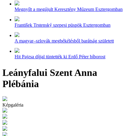
Megnyílt a megújult Keresztény Múzeum Esztergomban
František Trstenský szepesi püspök Esztergomban
A magyar–szlovák megbékélésből barátság született
Hit Pajzsa díjjal tüntették ki Erdő Péter bíborost
Leányfalui Szent Anna
Plébánia
Képgaléria