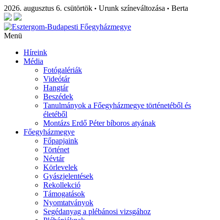
2026. augusztus 6. csütörtök
Urunk színeváltozása
Berta
•
•
Menü
Híreink
Média
Fotógalériák
Videótár
Hangtár
Beszédek
Tanulmányok a Főegyházmegye történetéből és
életéből
Montázs Erdő Péter bíboros atyának
Főegyházmegye
Főpapjaink
Történet
Névtár
Körlevelek
Gyászjelentések
Rekollekció
Támogatások
Nyomtatványok
Segédanyag a plébánosi vizsgához