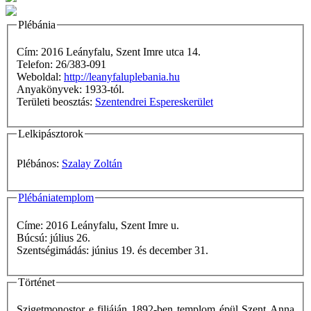
Plébánia
Cím: 2016 Leányfalu, Szent Imre utca 14.
Telefon: 26/383-091
Weboldal:
http://leanyfaluplebania.hu
Anyakönyvek: 1933-tól.
Területi beosztás:
Szentendrei Espereskerület
Lelkipásztorok
Plébános:
Szalay Zoltán
Plébániatemplom
Címe: 2016 Leányfalu, Szent Imre u.
Búcsú: július 26.
Szentségimádás: június 19. és december 31.
Történet
Szigetmonostor e filiáján 1892-ben templom épül Szent Anna