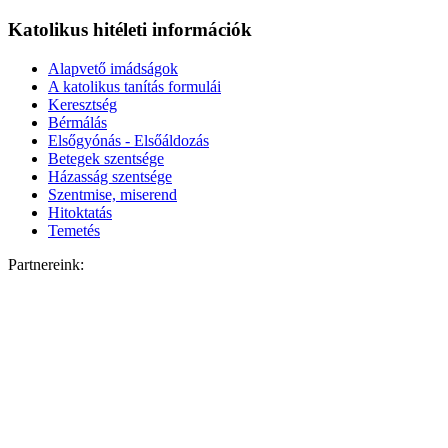
Katolikus hitéleti információk
Alapvető imádságok
A katolikus tanítás formulái
Keresztség
Bérmálás
Elsőgyónás - Elsőáldozás
Betegek szentsége
Házasság szentsége
Szentmise, miserend
Hitoktatás
Temetés
Partnereink: