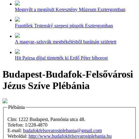
Megnyílt a megújult Keresztény Múzeum Esztergomban
František Trstenský szepesi püspök Esztergomban
A magyar–szlovák megbékélésből barátság született
Hit Pajzsa díjjal tüntették ki Erdő Péter bíborost
Budapest-Budafok-Felsővárosi
Jézus Szíve Plébánia
Plébánia
Cím: 1222 Budapest, Pannónia utca 48.
Telefon: 1/228-4870
E-mail:
budafokfelsovarosiplebania@gmail.com
Weboldal:
http://www.budafokfelsovarosiplebania.hu