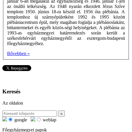
január 6-án megalakul az egyházközség és 1946. január 1-jén
az önálló lelkészség. Az 1948 nyarán elkezdett Jézus Szíve
templom 1950. június 18-ra készül el. 1956 óta plébánia. A
templomhoz új szárnyépületként 1992 és 1995 között
plébániacentrum épül, mely magában foglalja a plébánoslakást,
hittantermeket és egyéb közös-ségi helyiségeket. A plébánia az
1993-as egyházmegyei határrendezés során került a
székesfehérvári egyházmegyétől az esztergom-budapesti
főegyházmegyéhez.
Bővebben »
Keresés
Az oldalon
google
weblap
Főegyházmegyei papok