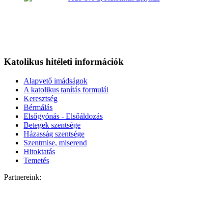
Katolikus hitéleti információk
Alapvető imádságok
A katolikus tanítás formulái
Keresztség
Bérmálás
Elsőgyónás - Elsőáldozás
Betegek szentsége
Házasság szentsége
Szentmise, miserend
Hitoktatás
Temetés
Partnereink: