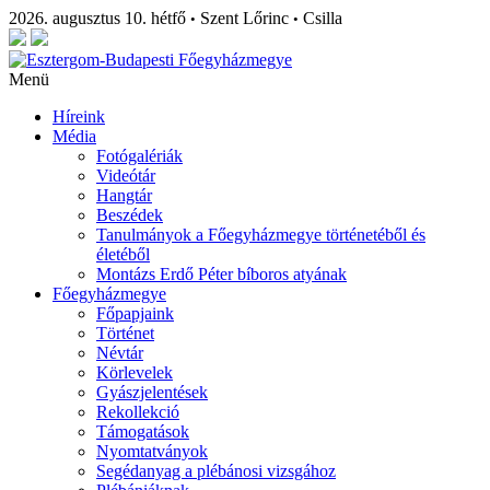
2026. augusztus 10. hétfő
Szent Lőrinc
Csilla
•
•
Menü
Híreink
Média
Fotógalériák
Videótár
Hangtár
Beszédek
Tanulmányok a Főegyházmegye történetéből és
életéből
Montázs Erdő Péter bíboros atyának
Főegyházmegye
Főpapjaink
Történet
Névtár
Körlevelek
Gyászjelentések
Rekollekció
Támogatások
Nyomtatványok
Segédanyag a plébánosi vizsgához