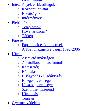
Plébániáknak
Intézmények és bizottságok
Központi hivatal
Bizottságok
Intézmények
Plébániák
Templomok
Hova tartozom?
Térkép
Papság
Papi címek és kitüntetések
A Főegyházmegye papjai 1892-2006
Hitélet
Alapvető imádságok
A katolikus tanítás formulái
Keresztség
Bérmálás
Elsőgyónás - Elsőáldozás
Betegek szentsége
Házasság szentsége
Szentmise, miserend
Hitoktatás
Temetés
Gyermekvédelem