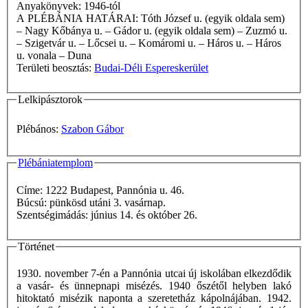
Anyakönyvek: 1946-tól
A PLÉBÁNIA HATÁRAI: Tóth József u. (egyik oldala sem)
– Nagy Kőbánya u. – Gádor u. (egyik oldala sem) – Zuzmó u.
– Szigetvár u. – Lőcsei u. – Komáromi u. – Háros u. – Háros
u. vonala – Duna
Területi beosztás:
Budai-Déli Espereskerület
Lelkipásztorok
Plébános:
Szabon Gábor
Plébániatemplom
Címe: 1222 Budapest, Pannónia u. 46.
Búcsú: pünkösd utáni 3. vasárnap.
Szentségimádás: június 14. és október 26.
Történet
1930. november 7-én a Pannónia utcai új iskolában elkezdődik
a vasár- és ünnepnapi misézés. 1940 őszétől helyben lakó
hitoktató misézik naponta a szeretetház kápolnájában. 1942.